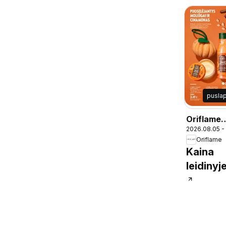
pusla
Oriflame
2026.08.05 -
katalogas
Oriflame
2026
Kaina
leidinyj