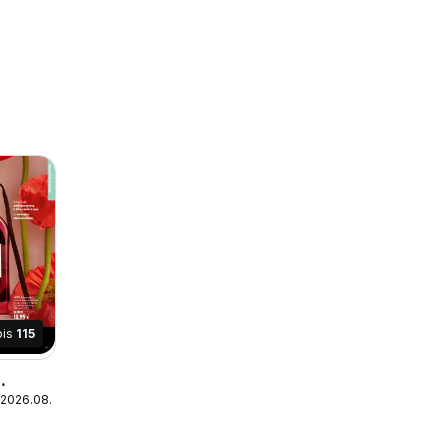
pis
115
 2026.08.25
 11