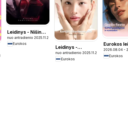
Leidinys - Nišinė
nuo antradienio 2025.11.25
parfumerija
Eurokos le
Eurokos
Leidinys -
2026.08.04 - 
nuo antradienio 2025.11.25
Korėjietiška
8.03
Eurokos
Eurokos
kosmetika