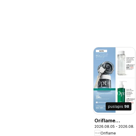
puslapis
98
Oriflame
2026.08.05 - 2026.08.
katalogas 11
Oriflame
2026