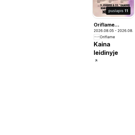
puslapis
11
Oriflame
2026.08.05 - 2026.08.
katalogas 11
Oriflame
2026
Kaina
leidinyje