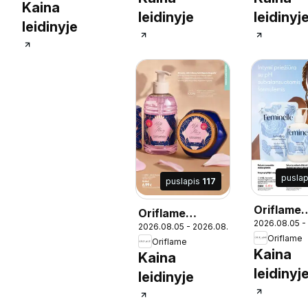
Kaina
leidinyje
leidinyj
leidinyje
pusla
puslapis
117
Oriflame
Oriflame
2026.08.05 -
katalogas
2026.08.05 - 2026.08.25
katalogas 11
Oriflame
2026
Oriflame
2026
Kaina
Kaina
leidinyj
leidinyje