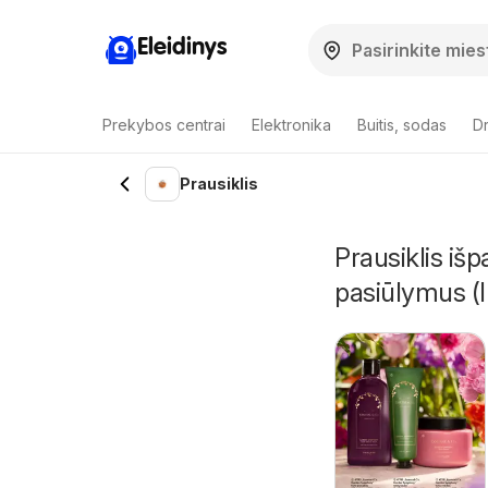
Eleidinys
Prekybos centrai
Elektronika
Buitis, sodas
Dr
Prausiklis
Prausiklis iš
pasiūlymus (I