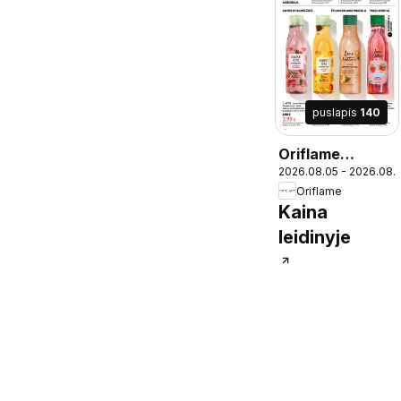
puslapis
140
Oriflame
2026.08.05 - 2026.08.
katalogas 11
Oriflame
2026
Kaina
leidinyje