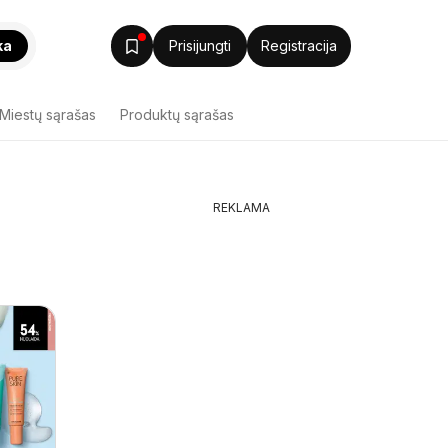
ka
Prisijungti
Registracija
Miestų sąrašas
Produktų sąrašas
REKLAMA