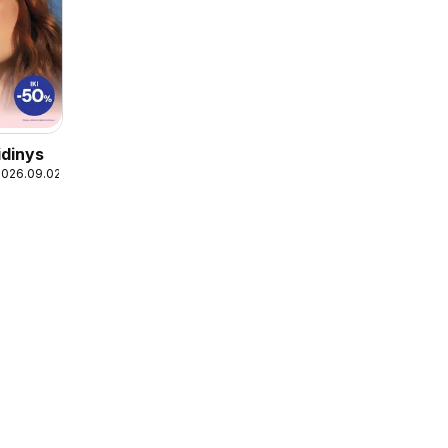
idinys
2026.09.02