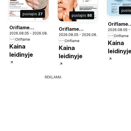
pusl
puslapis
27
puslapis
88
Oriflame
Oriflame
Oriflame
25
2026.08.05 -
katalogas
2026.08.05 - 2026.08.25
katalogas 11
2026.08.05 - 2026.08.25
katalogas 11
Oriflame
2026
Oriflame
2026
Oriflame
Kaina
2026
Kaina
Kaina
leidinyj
leidinyje
leidinyje
REKLAMA