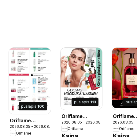
puslapis
113
pusla
puslapis
100
Oriflame
Oriflame
Oriflame
2026.08.05 - 2026.08.25
2026.08.05 -
katalogas 11
katalogas
2026.08.05 - 2026.08.25
katalogas 11
25
Oriflame
Oriflame
2026
2026
Oriflame
2026
Kaina
Kaina