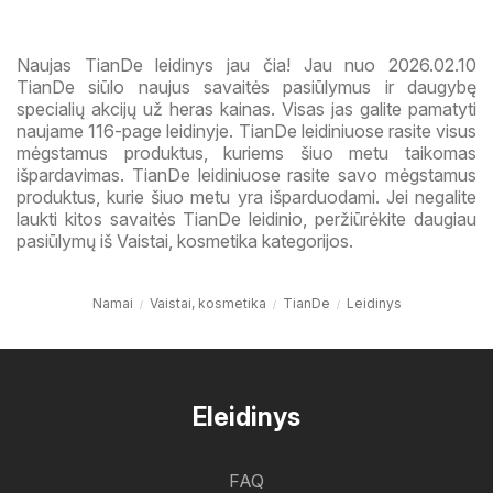
Naujas TianDe leidinys jau čia! Jau nuo 2026.02.10
TianDe siūlo naujus savaitės pasiūlymus ir daugybę
specialių akcijų už heras kainas. Visas jas galite pamatyti
naujame 116-page leidinyje. TianDe leidiniuose rasite visus
mėgstamus produktus, kuriems šiuo metu taikomas
išpardavimas. TianDe leidiniuose rasite savo mėgstamus
produktus, kurie šiuo metu yra išparduodami. Jei negalite
laukti kitos savaitės TianDe leidinio, peržiūrėkite daugiau
pasiūlymų iš Vaistai, kosmetika kategorijos.
Namai
Vaistai, kosmetika
TianDe
Leidinys
Eleidinys
FAQ