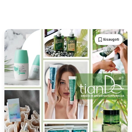
Išsaugoti