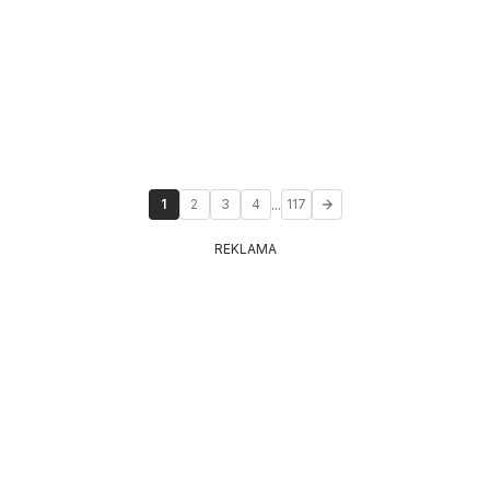
...
1
2
3
4
117
REKLAMA