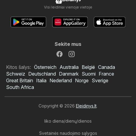
Visi leidiniai vienoje vietoje
Sekite mus
Kitos šalys:
Österreich
Australia
België
Canada
Schweiz
Deutschland
Danmark
Suomi
France
Great Britain
Italia
Nederland
Norge
Sverige
South Africa
Copyright © 2026
Eleidinys.lt
.
liko diena/dienų/dienos
Svetainės naudojimo sąlygos