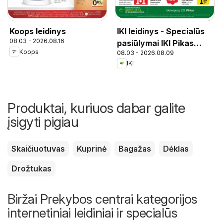
IKI leidinys - Specialūs
Koops leidinys
08.03 - 2026.08.16
pasiūlymai IKI Pikas
Koops
08.03 - 2026.08.09
parduotuvės klientams
IKI
Produktai, kuriuos dabar galite
įsigyti pigiau
Skaičiuotuvas
Kuprinė
Bagažas
Dėklas
Drožtukas
Biržai Prekybos centrai kategorijos
internetiniai leidiniai ir specialūs