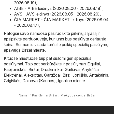
2026.08.19)
,
AIBE - AIBE leidinys (2026.08.06 - 2026.08.18)
,
AVS - AVS leidinys (2026.08.05 - 2026.08.20)
,
ČIA MARKET - ČIA MARKET leidinys (2026.08.04
- 2026.08.17)
,
Patogiai savo namuose pasiruoškite pirkinių sąrašą ir
apsipirkite parduotuvėje, kur jums bus pasiūlyta geriausia
kaina. Su mumis visada turėsite puikią specialių pasiūlymų
apžvalgą Biržai mieste.
Kituose miestuose taip pat siūlomi geri specialūs
pasiūlymai. Taip pat peržiūrėkite ir pasiūlymus
Eiguliai
,
Fabijoniškės
,
Biržai
,
Druskininkai
,
Garliava
,
Anykščiai
,
Elektrėnai
,
Aleksotas
,
Gargždai
,
Birzi
,
Joniškis
,
Antakalnis
,
Grigiškės
,
Dainava (Kaunas)
,
Ignalina
mieste.
Namai
Pasiūlymai Biržai
Prekybos centrai Biržai