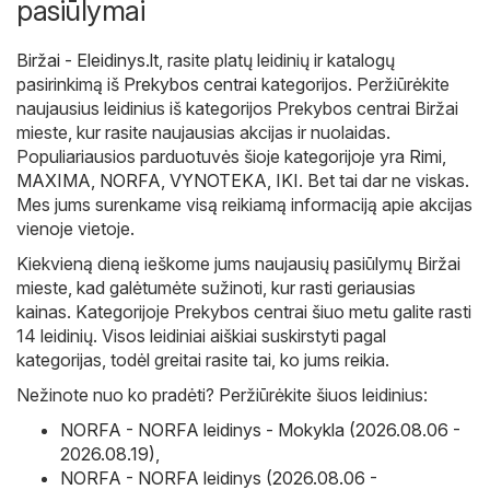
pasiūlymai
Biržai - Eleidinys.lt
, rasite platų leidinių ir katalogų
pasirinkimą iš
Prekybos centrai
kategorijos. Peržiūrėkite
naujausius leidinius iš kategorijos Prekybos centrai Biržai
mieste, kur rasite naujausias akcijas ir nuolaidas.
Populiariausios parduotuvės šioje kategorijoje yra
Rimi
,
MAXIMA
,
NORFA
,
VYNOTEKA
,
IKI
. Bet tai dar ne viskas.
Mes jums surenkame visą reikiamą informaciją apie akcijas
vienoje vietoje.
Kiekvieną dieną ieškome jums naujausių pasiūlymų Biržai
mieste, kad galėtumėte sužinoti, kur rasti geriausias
kainas. Kategorijoje Prekybos centrai šiuo metu galite rasti
14 leidinių. Visos leidiniai aiškiai suskirstyti pagal
kategorijas, todėl greitai rasite tai, ko jums reikia.
Nežinote nuo ko pradėti? Peržiūrėkite šiuos leidinius:
NORFA - NORFA leidinys - Mokykla (2026.08.06 -
2026.08.19)
,
NORFA - NORFA leidinys (2026.08.06 -