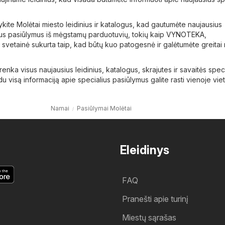
kite Molėtai miesto leidinius ir katalogus, kad gautumėte naujausius
ius pasiūlymus iš mėgstamų parduotuvių, tokių kaip
VYNOTEKA
,
 svetainė sukurta taip, kad būtų kuo patogesnė ir galėtumėte greitai ra
i renka visus naujausius leidinius, katalogus, skrajutes ir savaitės spec
 visą informaciją apie specialius pasiūlymus galite rasti vienoje viet
Namai
Pasiūlymai Molėtai
Eleidinys
FAQ
Pranešti apie turinį
Miestų sąrašas