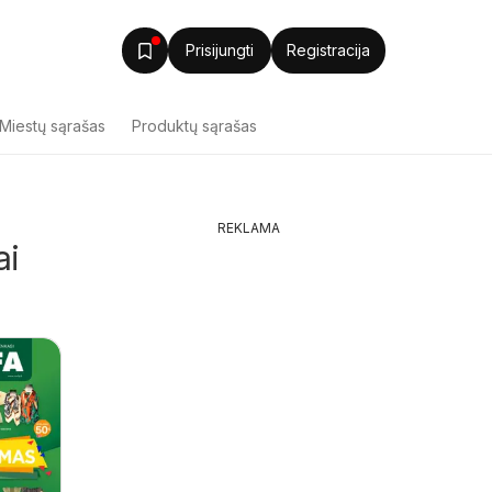
Prisijungti
Registracija
Miestų sąrašas
Produktų sąrašas
REKLAMA
ai
MAXIMA leidinys -