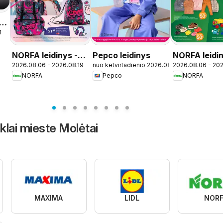
1
NORFA leidinys -
Pepco leidinys
NORFA leidi
2026.08.06 - 2026.08.19
nuo ketvirtadienio 2026.08.06
2026.08.06 - 202
Mokykla
NORFA
Pepco
NORFA
nklai mieste Molėtai
MAXIMA
LIDL
NORF