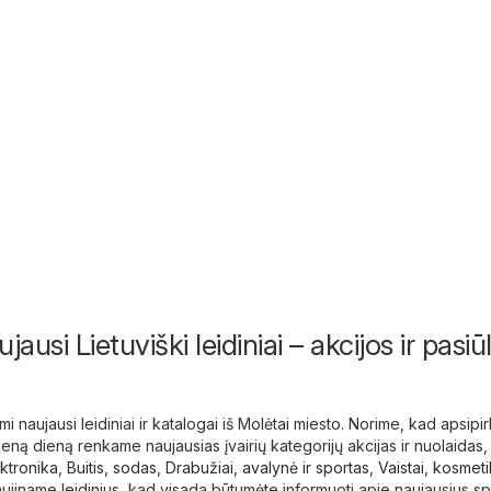
jausi Lietuviški leidiniai – akcijos ir pasi
i naujausi leidiniai ir katalogai iš Molėtai miesto. Norime, kad apsipi
ieną dieną renkame naujausias įvairių kategorijų akcijas ir nuolaidas,
ktronika
,
Buitis, sodas
,
Drabužiai, avalynė ir sportas
,
Vaistai, kosmet
aujiname leidinius, kad visada būtumėte informuoti apie naujausius sp