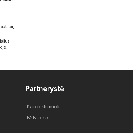
sti tai,
ialius
oje.
Partnerystė
Kaip reklamuoti
B2B zona