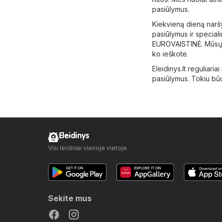
pasiūlymus.
Kiekvieną dieną naršy
pasiūlymus ir special
EUROVAISTINĖ
. Mūsų
ko ieškote.
Eleidinys.lt reguliaria
pasiūlymus. Tokiu būdu
Eleidinys
Visi leidiniai vienoje vietoje
Sekite mus