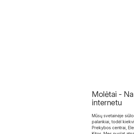
Molėtai - Nau
internetu
Mūsų svetainėje siūlom
palankiai, todėl kiekv
Prekybos centrai
,
Ele
Kitos
. Mes nuolat atn