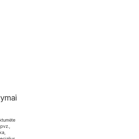
ūlymai
rktumėte
 pvz.,
ika
,
ecialius