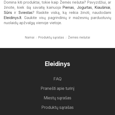
Domina kiti produktai, tokie kaip Žemės riešutai? Pavyzdžiui, ar
žinote, kiek šią savaitę kainuoja
Pienas
,
Jogurtas
,
Kiaušiniai
,
Sūris
ir
Sviestas
? Raskite viską, ką reikia žinoti, naudodami
Eleidinys.lt
. Gaukite visų pagrindinių ir mažesnių parduotuvių
nuolaidų apžvalgą vienoje vietoje.
Namai
Produktų sąrašas
Žemės riešutai
Eleidinys
FAQ
Pranešti apie turinį
Miestų sąrašas
Produktų sąrašas