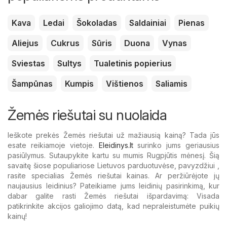
Kava
Ledai
Šokoladas
Saldainiai
Pienas
Aliejus
Cukrus
Sūris
Duona
Vynas
Sviestas
Sultys
Tualetinis popierius
Šampūnas
Kumpis
Vištienos
Saliamis
Žemės riešutai su nuolaida
Ieškote prekės Žemės riešutai už mažiausią kainą? Tada jūs
esate reikiamoje vietoje.
Eleidinys.lt
surinko jums geriausius
pasiūlymus. Sutaupykite kartu su mumis Rugpjūtis mėnesį. Šią
savaitę šiose populiariose Lietuvos parduotuvėse, pavyzdžiui ,
rasite specialias Žemės riešutai kainas. Ar peržiūrėjote jų
naujausius leidinius? Pateikiame jums leidinių pasirinkimą, kur
dabar galite rasti Žemės riešutai išpardavimą: Visada
patikrinkite akcijos galiojimo datą, kad nepraleistumėte puikių
kainų!