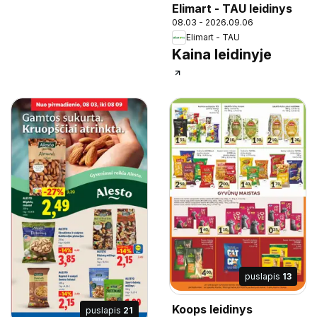
Elimart - TAU leidinys
08.03 - 2026.09.06
Elimart - TAU
Kaina leidinyje
puslapis
13
Koops leidinys
puslapis
21