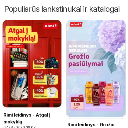
Populiarūs lankstinukai ir katalogai
Rimi leidinys - Atgal į
mokyklą
Rimi leidinys - Grožio
07.28 - 2026.09.07