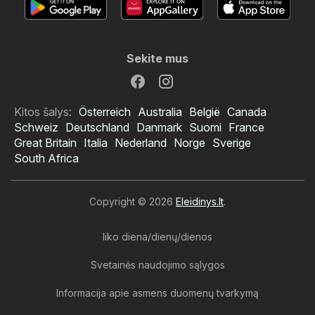
Sekite mus
Kitos šalys:
Österreich
Australia
België
Canada
Schweiz
Deutschland
Danmark
Suomi
France
Great Britain
Italia
Nederland
Norge
Sverige
South Africa
Copyright © 2026
Eleidinys.lt
.
liko diena/dienų/dienos
Svetainės naudojimo sąlygos
Informacija apie asmens duomenų tvarkymą