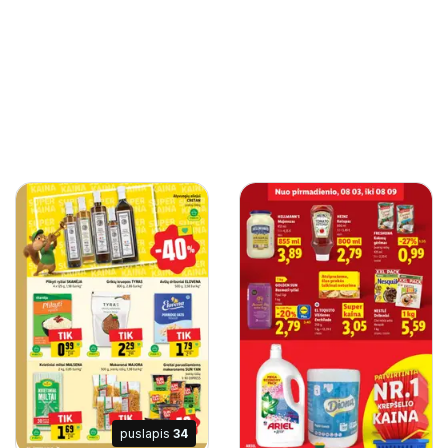
puslapis
34