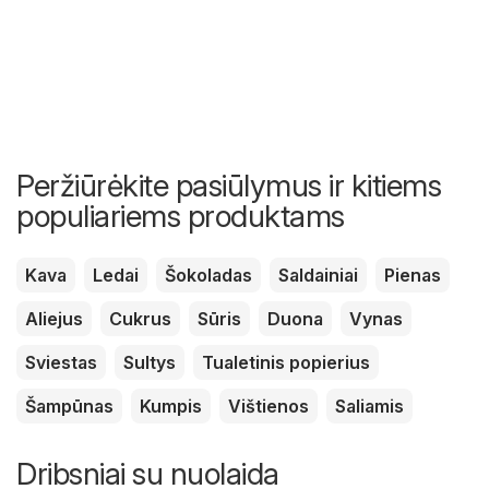
Peržiūrėkite pasiūlymus ir kitiems
populiariems produktams
Kava
Ledai
Šokoladas
Saldainiai
Pienas
Aliejus
Cukrus
Sūris
Duona
Vynas
Sviestas
Sultys
Tualetinis popierius
Šampūnas
Kumpis
Vištienos
Saliamis
Dribsniai su nuolaida