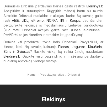
Geriausias Dribsniai pardavimo kainas galite rasti tik
Eleidinys.lt
.
Apsipirkite ir sutaupykite Rugpjūtis mėnesį kartu su mumis.
Atraskite Dribsniai nuolaidas ir akcijas, kurias šią savaitę galite
rasti
AIBE
,
LIDL
,
ePromo
,
NORFA
,
IKI
ir
Koops
. Jau šiandien
peržiūrėkite leidinius iš mėgstamiausių Lietuvos parduotuvių.
Šiuo metu Dribsniai akcijas galite rasti šiuose leidiniuose: .
Peržiūrėkite jas šiandien ir atraskite kitų pasiūlymų!
Domina kiti produktai, tokie kaip Dribsniai? Pavyzdžiui, ar
žinote, kiek šią savaitę kainuoja
Pienas
,
Jogurtas
,
Kiaušiniai
,
Sūris
ir
Sviestas
? Raskite viską, ką reikia žinoti, naudodami
Eleidinys.lt
. Gaukite visų pagrindinių ir mažesnių parduotuvių
nuolaidų apžvalgą vienoje vietoje.
Namai
Produktų sąrašas
Dribsniai
Eleidinys