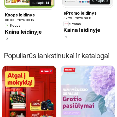
puslapis
9
puslapis
14
ePromo leidinys
Koops leidinys
07.29 - 2026.08.11
08.03 - 2026.08.16
ePromo
Koops
Kaina leidinyje
Kaina leidinyje
Populiarūs lankstinukai ir katalogai