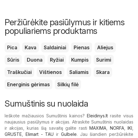
Peržiūrėkite pasiūlymus ir kitiems
populiariems produktams
Pica
Kava
Saldainiai
Pienas
Aliejus
Sūris
Duona
Ryžiai
Kumpis
Surimi
Traškučiai
Vištienos
Saliamis
Skara
Energinis gėrimas
Silkių filė
Sumuštinis su nuolaida
Ieškote mažiausios Sumuštinis kainos?
Eleidinys.lt
rasite visus
naujausius pasiūlymus ir akcijas. Atraskite Sumuštinis nuolaidas
ir akcijas, kurias šią savaitę galite rasti
MAXIMA
,
NORFA
,
IKI
,
GRUSTE
,
Elimart - TAU
ir
Gulbele
. Jau šiandien peržiūrėkite