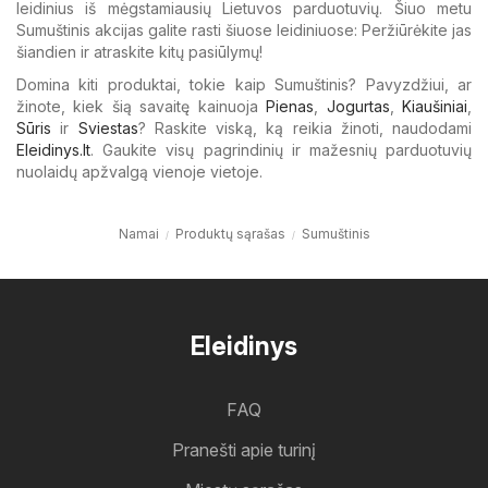
leidinius iš mėgstamiausių Lietuvos parduotuvių. Šiuo metu
Sumuštinis akcijas galite rasti šiuose leidiniuose: Peržiūrėkite jas
šiandien ir atraskite kitų pasiūlymų!
Domina kiti produktai, tokie kaip Sumuštinis? Pavyzdžiui, ar
žinote, kiek šią savaitę kainuoja
Pienas
,
Jogurtas
,
Kiaušiniai
,
Sūris
ir
Sviestas
? Raskite viską, ką reikia žinoti, naudodami
Eleidinys.lt
. Gaukite visų pagrindinių ir mažesnių parduotuvių
nuolaidų apžvalgą vienoje vietoje.
Namai
Produktų sąrašas
Sumuštinis
Eleidinys
FAQ
Pranešti apie turinį