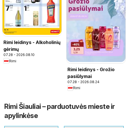
Rimi leidinys - Alkoholinių
gėrimų
07.28 - 2026.08.10
Rimi
Rimi leidinys - Grožio
pasiūlymai
07.28 - 2026.08.24
Rimi
Rimi Šiauliai – parduotuvės mieste ir
apylinkėse