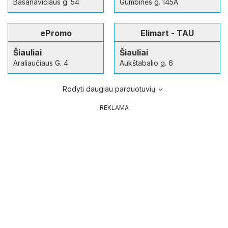
Basanavičiaus g. 54
Gumbinės g. 145A
ePromo
Elimart - TAU
Šiauliai
Šiauliai
Araliaučiaus G. 4
Aukštabalio g. 6
Rodyti daugiau parduotuvių
REKLAMA