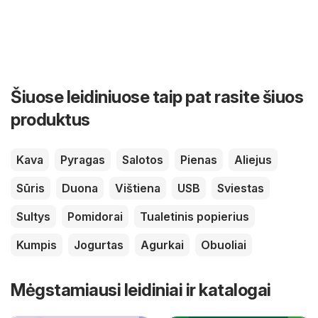
Šiuose leidiniuose taip pat rasite šiuos
produktus
Kava
Pyragas
Salotos
Pienas
Aliejus
Sūris
Duona
Vištiena
USB
Sviestas
Sultys
Pomidorai
Tualetinis popierius
Kumpis
Jogurtas
Agurkai
Obuoliai
Mėgstamiausi leidiniai ir katalogai