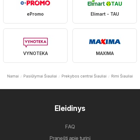
ePromo
Elimart - TAU
VYNOTEKA
MAXIMA
Namai
Pasiūlymai Šiauliai
Prekybos centrai Šiauliai
Rimi Šiauliai
Eleidinys
FAQ
Pranešti apie turinį