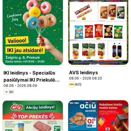
AVS leidinys
IKI leidinys - Specialūs
08.05 - 2026.08.20
pasiūlymai IKI Priekulė
AVS
08.06 - 2026.08.09
parduotuvės klientams
IKI