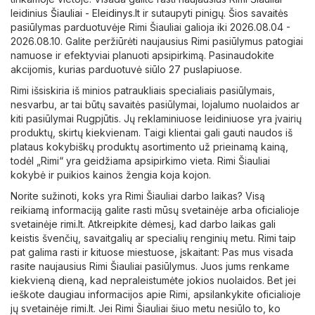
leidinius
Šiauliai - Eleidinys.lt
ir sutaupyti pinigų. Šios savaitės
pasiūlymas parduotuvėje Rimi Šiauliai galioja iki 2026.08.04 -
2026.08.10. Galite peržiūrėti naujausius Rimi pasiūlymus patogiai
namuose ir efektyviai planuoti apsipirkimą. Pasinaudokite
akcijomis, kurias parduotuvė siūlo 27 puslapiuose.
Rimi išsiskiria iš minios patraukliais specialiais pasiūlymais,
nesvarbu, ar tai būtų savaitės pasiūlymai, lojalumo nuolaidos ar
kiti pasiūlymai Rugpjūtis. Jų reklaminiuose leidiniuose yra įvairių
produktų, skirtų kiekvienam. Taigi klientai gali gauti naudos iš
plataus kokybiškų produktų asortimento už prieinamą kainą,
todėl „Rimi“ yra geidžiama apsipirkimo vieta. Rimi Šiauliai
kokybė ir puikios kainos žengia koja kojon.
Norite sužinoti, koks yra Rimi Šiauliai darbo laikas? Visą
reikiamą informaciją galite rasti mūsų svetainėje arba oficialioje
svetainėje
rimi.lt
. Atkreipkite dėmesį, kad darbo laikas gali
keistis švenčių, savaitgalių ar specialių renginių metu. Rimi taip
pat galima rasti ir kituose miestuose, įskaitant: Pas mus visada
rasite naujausius Rimi Šiauliai pasiūlymus. Juos jums renkame
kiekvieną dieną, kad nepraleistumėte jokios nuolaidos. Bet jei
ieškote daugiau informacijos apie Rimi, apsilankykite oficialioje
jų svetainėje
rimi.lt
. Jei Rimi Šiauliai šiuo metu nesiūlo to, ko