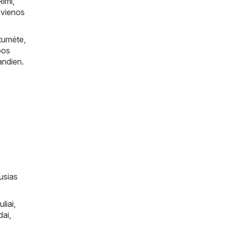
Rimi
,
i vienos
otumėte,
bos
iandien.
ausias
uliai
,
dai
,