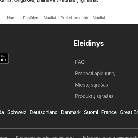
Namai
Pasiūlymai Šiauliai
Prekybos centrai Šiauliai
Eleidinys
FAQ
Pranešti apie turinį
Miestų sąrašas
Produktų sąrašas
da
Schweiz
Deutschland
Danmark
Suomi
France
Great Br
enos
Svetainės naudojimo sąlygos
Informacija apie asmens 