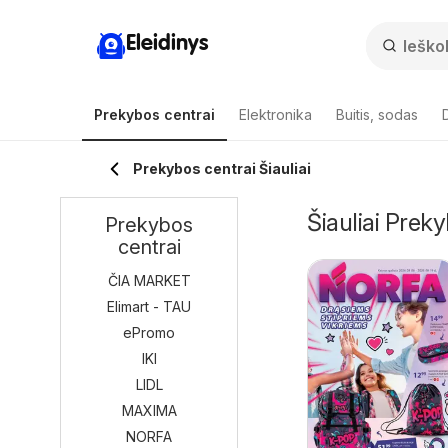
Eleidinys
Prekybos centrai
Elektronika
Buitis, sodas
Prekybos centrai Šiauliai
Šiauliai Preky
Prekybos
centrai
ČIA MARKET
Elimart - TAU
ePromo
IKI
LIDL
MAXIMA
NORFA