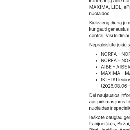
informaciją apie nu
MAXIMA
,
LIDL
,
eP
nuolaidos.
Kiekvieną dieną jum
kur gauti geriausius
centrai. Visi leidini
Nepraleiskite jokių s
NORFA - NORF
NORFA - NORF
AIBE - AIBE l
MAXIMA - MAX
IKI - IKI leid
(2026.08.06 
Dėl naujausios infor
apsipirkimas jums ta
nuolaidas ir special
Ieškote daugiau gerų
Fabijoniškės
,
Biržai
Birzi
,
Joniškis
,
Anta