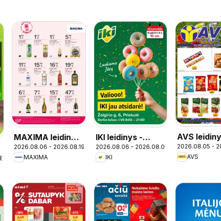
AVS leidin
MAXIMA leidinys
IKI leidinys -
2026.08.05 - 2
2026.08.06 - 2026.08.19
2026.08.06 - 2026.08.09
- Skonių dienos
Specialūs
AVS
MAXIMA
IKI
18
pasiūlymai IKI
Priekulė
parduotuvės
klientams