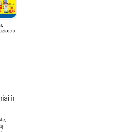
ys
2026.08.09
iai ir
ste,
isą