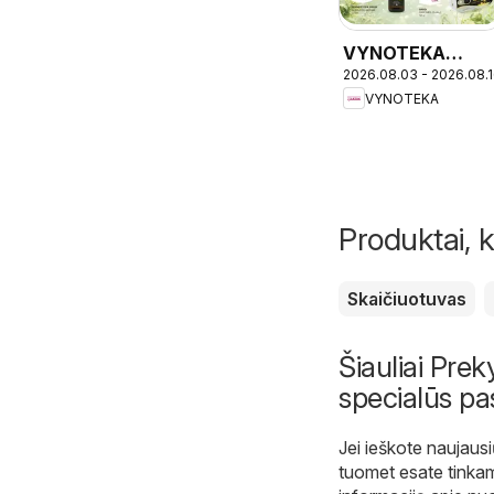
VYNOTEKA
2026.08.03 - 2026.08.
leidinys
VYNOTEKA
Produktai, k
Skaičiuotuvas
Šiauliai Preky
specialūs pa
Jei ieškote naujausių
tuomet esate tinka