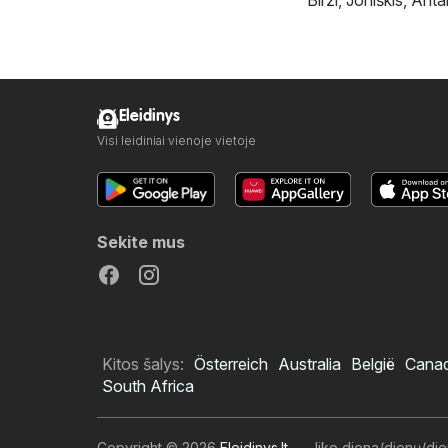
Eleidinys
Visi leidiniai vienoje vietoje
Sekite mus
Kitos šalys:
Österreich
Australia
België
Cana
South Africa
Copyright © 2026
Eleidinys.lt
.
liko diena/dienų/di