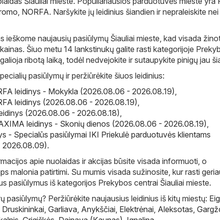
olaidas Šiauliai mieste. Populiariausios parduotuvės mieste yra
romo
,
NORFA
. Naršykite jų leidinius šiandien ir nepraleiskite ne
s ieškome naujausių pasiūlymų Šiauliai mieste, kad visada žin
 kainas. Šiuo metu 14 lankstinukų galite rasti kategorijoje Preky
ai galioja ribotą laiką, todėl nedvejokite ir sutaupykite pinigų jau š
pecialių pasiūlymų ir peržiūrėkite šiuos leidinius:
A leidinys - Mokykla (2026.08.06 - 2026.08.19)
,
A leidinys (2026.08.06 - 2026.08.19)
,
eidinys (2026.08.06 - 2026.08.18)
,
IMA leidinys - Skonių dienos (2026.08.06 - 2026.08.19)
,
inys - Specialūs pasiūlymai IKI Priekulė parduotuvės klientams
- 2026.08.09)
.
macijos apie nuolaidas ir akcijas būsite visada informuoti, o
ps malonia patirtimi. Su mumis visada sužinosite, kur rasti geri
ius pasiūlymus iš kategorijos Prekybos centrai Šiauliai mieste.
 pasiūlymų? Peržiūrėkite naujausius leidinius iš kitų miestų:
Eig
,
Druskininkai
,
Garliava
,
Anykščiai
,
Elektrėnai
,
Aleksotas
,
Gargž
kalnis
,
Grigiškės
,
Dainava (Kaunas)
,
Ignalina
.