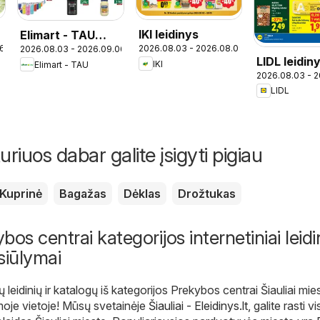
IKI leidinys
Elimart - TAU
16
2026.08.03 - 2026.08.09
2026.08.03 - 2026.09.06
leidinys
LIDL leidin
IKI
Elimart - TAU
2026.08.03 - 
LIDL
uriuos dabar galite įsigyti pigiau
Kuprinė
Bagažas
Dėklas
Drožtukas
bos centrai kategorijos internetiniai leidin
siūlymai
 leidinių ir katalogų iš kategorijos Prekybos centrai Šiauliai mie
moje vietoje! Mūsų svetainėje
Šiauliai - Eleidinys.lt
, galite rasti v