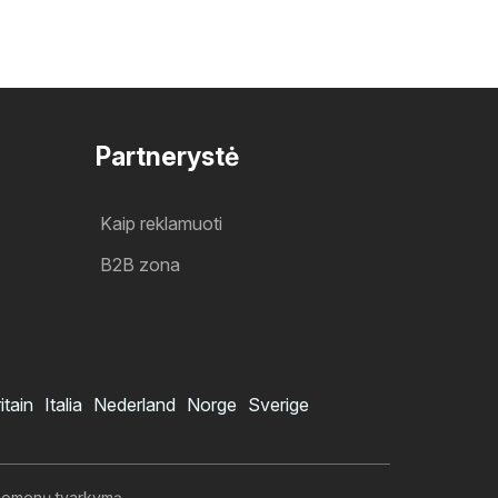
Partnerystė
Kaip reklamuoti
B2B zona
itain
Italia
Nederland
Norge
Sverige
duomenų tvarkymą