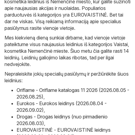
kosmetika leidinius iš Nemenčinė miesto, kur galite sužinoti
apie naujausias akcijas ir nuolaidas. Populiarios
parduotuvės iš kategorijos yra
EUROVAISTINĖ
. Bet tai
dar ne viskas. Visą reikiamą informaciją apie specialius
pasiūlymus rasite vienoje vietoje.
Mes kiekvieną dieną sunkiai dirbame, kad vienoje vietoje
pateiktume visus naujausius leidinius iš kategorijos Vaistai,
kosmetika Nemenčinė mieste. Šiuo metu čia galite rasti 14
leidinių. Leidinių galiojimo laikas ribotas, tad per ilgai
nedvejokite.
Nepraleiskite jokių specialių pasiūlymų ir peržiūrėkite šiuos
leidinius:
Oriflame - Oriflame katalogas 11 2026 (2026.08.05 -
2026.08.25)
,
Eurokos - Eurokos leidinys (2026.08.04 -
2026.09.02)
,
Drogas - Drogas leidinys (nuo pirmadienio
2026.08.03)
,
EUROVAISTINĖ - EUROVAISTINĖ leidinys