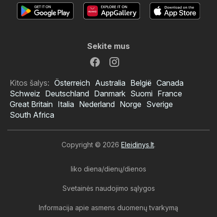
Sekite mus
Kitos šalys:
Österreich
Australia
België
Canada
Schweiz
Deutschland
Danmark
Suomi
France
Great Britain
Italia
Nederland
Norge
Sverige
South Africa
Copyright © 2026
Eleidinys.lt
.
liko diena/dienų/dienos
Svetainės naudojimo sąlygos
Informacija apie asmens duomenų tvarkymą