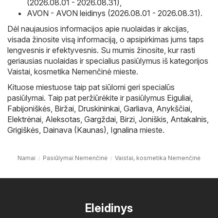
(2026.08.01 - 2026.08.31)
,
AVON - AVON leidinys (2026.08.01 - 2026.08.31)
.
Dėl naujausios informacijos apie nuolaidas ir akcijas,
visada žinosite visą informaciją, o apsipirkimas jums taps
lengvesnis ir efektyvesnis. Su mumis žinosite, kur rasti
geriausias nuolaidas ir specialius pasiūlymus iš kategorijos
Vaistai, kosmetika Nemenčinė mieste.
Kituose miestuose taip pat siūlomi geri specialūs
pasiūlymai. Taip pat peržiūrėkite ir pasiūlymus
Eiguliai
,
Fabijoniškės
,
Biržai
,
Druskininkai
,
Garliava
,
Anykščiai
,
Elektrėnai
,
Aleksotas
,
Gargždai
,
Birzi
,
Joniškis
,
Antakalnis
,
Grigiškės
,
Dainava (Kaunas)
,
Ignalina
mieste.
Namai
Pasiūlymai Nemenčinė
Vaistai, kosmetika Nemenčinė
Eleidinys