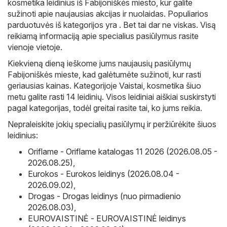
kosmetika leidinius iš Fabijoniškės miesto, kur galite
sužinoti apie naujausias akcijas ir nuolaidas. Populiarios
parduotuvės iš kategorijos yra . Bet tai dar ne viskas. Visą
reikiamą informaciją apie specialius pasiūlymus rasite
vienoje vietoje.
Kiekvieną dieną ieškome jums naujausių pasiūlymų
Fabijoniškės mieste, kad galėtumėte sužinoti, kur rasti
geriausias kainas. Kategorijoje Vaistai, kosmetika šiuo
metu galite rasti 14 leidinių. Visos leidiniai aiškiai suskirstyti
pagal kategorijas, todėl greitai rasite tai, ko jums reikia.
Nepraleiskite jokių specialių pasiūlymų ir peržiūrėkite šiuos
leidinius:
Oriflame - Oriflame katalogas 11 2026 (2026.08.05 -
2026.08.25)
,
Eurokos - Eurokos leidinys (2026.08.04 -
2026.09.02)
,
Drogas - Drogas leidinys (nuo pirmadienio
2026.08.03)
,
EUROVAISTINĖ - EUROVAISTINĖ leidinys