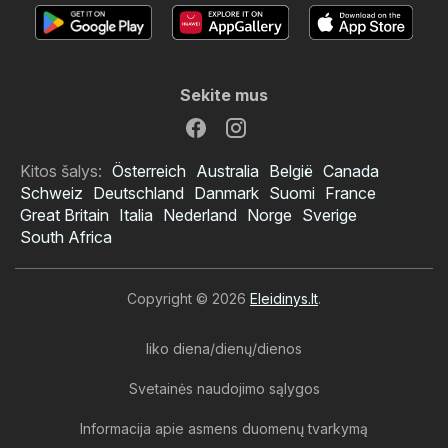
Sekite mus
Kitos šalys:
Österreich
Australia
België
Canada
Schweiz
Deutschland
Danmark
Suomi
France
Great Britain
Italia
Nederland
Norge
Sverige
South Africa
Copyright © 2026
Eleidinys.lt
.
liko diena/dienų/dienos
Svetainės naudojimo sąlygos
Informacija apie asmens duomenų tvarkymą