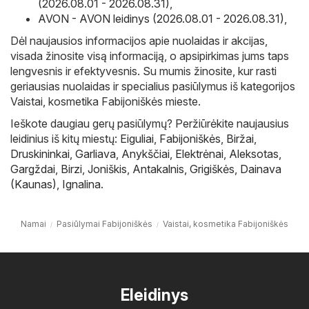
(2026.08.01 - 2026.08.31)
,
AVON - AVON leidinys (2026.08.01 - 2026.08.31)
,
Dėl naujausios informacijos apie nuolaidas ir akcijas,
visada žinosite visą informaciją, o apsipirkimas jums taps
lengvesnis ir efektyvesnis. Su mumis žinosite, kur rasti
geriausias nuolaidas ir specialius pasiūlymus iš kategorijos
Vaistai, kosmetika Fabijoniškės mieste.
Ieškote daugiau gerų pasiūlymų? Peržiūrėkite naujausius
leidinius iš kitų miestų:
Eiguliai
,
Fabijoniškės
,
Biržai
,
Druskininkai
,
Garliava
,
Anykščiai
,
Elektrėnai
,
Aleksotas
,
Gargždai
,
Birzi
,
Joniškis
,
Antakalnis
,
Grigiškės
,
Dainava
(Kaunas)
,
Ignalina
.
Namai
Pasiūlymai Fabijoniškės
Vaistai, kosmetika Fabijoniškės
Eleidinys