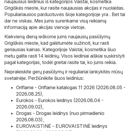
naujausius leidinius iš kategorijos Vaistai, kosmetika
Grigiškės mieste, kur rasite naujausias akcijas ir nuolaidas.
Populiariausios parduotuvės šioje kategorijoje yra . Bet tai
dar ne viskas. Mes jums surenkame visą reikiamą
informaciją apie akcijas vienoje vietoje.
Kiekvieną dieną ieškome jums naujausių pasiūlymų
Grigiškės mieste, kad galėtumėte sužinoti, kur rasti
geriausias kainas. Kategorijoje Vaistai, kosmetika šiuo
metu galite rasti 14 leidinių. Visos leidiniai aiškiai suskirstyti
pagal kategorijas, todėl greitai rasite tai, ko jums reikia.
Nepraleiskite gerų pasiūlymų ir reguliariai lankykitės mūsų
svetainėje. Peržiūrėkite šiuos leidinius:
Oriflame - Oriflame katalogas 11 2026 (2026.08.05 -
2026.08.25)
,
Eurokos - Eurokos leidinys (2026.08.04 -
2026.09.02)
,
Drogas - Drogas leidinys (nuo pirmadienio
2026.08.03)
,
EUROVAISTINĖ - EUROVAISTINĖ leidinys