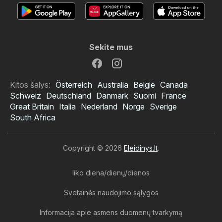
Sekite mus
Kitos šalys:
Österreich
Australia
België
Canada
Schweiz
Deutschland
Danmark
Suomi
France
Great Britain
Italia
Nederland
Norge
Sverige
South Africa
Copyright © 2026
Eleidinys.lt
.
liko diena/dienų/dienos
Svetainės naudojimo sąlygos
Informacija apie asmens duomenų tvarkymą