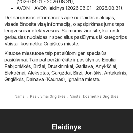
(2026.08.01 - 2026.08.31)
,
AVON - AVON leidinys (2026.08.01 - 2026.08.31)
.
Dėl naujausios informacijos apie nuolaidas ir akcijas,
visada žinosite visą informaciją, o apsipirkimas jums taps
lengvesnis ir efektyvesnis. Su mumis žinosite, kur rasti
geriausias nuolaidas ir specialius pasiūlymus iš kategorijos
Vaistai, kosmetika Grigiškės mieste.
Kituose miestuose taip pat siūlomi geri specialūs
pasiūlymai. Taip pat peržiūrėkite ir pasiūlymus
Eiguliai
,
Fabijoniškės
,
Biržai
,
Druskininkai
,
Garliava
,
Anykščiai
,
Elektrėnai
,
Aleksotas
,
Gargždai
,
Birzi
,
Joniškis
,
Antakalnis
,
Grigiškės
,
Dainava (Kaunas)
,
Ignalina
mieste.
Namai
Pasiūlymai Grigiškės
Vaistai, kosmetika Grigiškės
Eleidinys