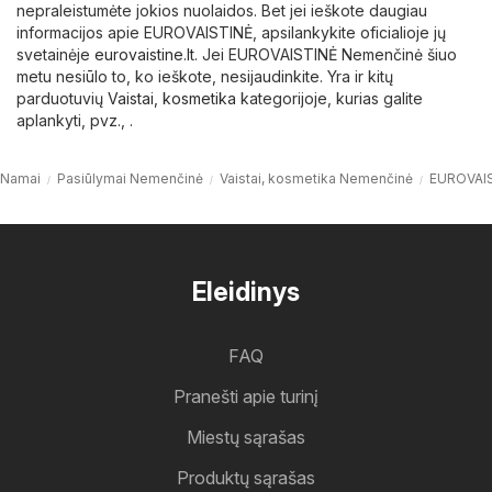
nepraleistumėte jokios nuolaidos. Bet jei ieškote daugiau
informacijos apie EUROVAISTINĖ, apsilankykite oficialioje jų
svetainėje
eurovaistine.lt
. Jei EUROVAISTINĖ Nemenčinė šiuo
metu nesiūlo to, ko ieškote, nesijaudinkite. Yra ir kitų
parduotuvių
Vaistai, kosmetika
kategorijoje, kurias galite
aplankyti, pvz., .
Namai
Pasiūlymai Nemenčinė
Vaistai, kosmetika Nemenčinė
EUROVAI
Eleidinys
FAQ
Pranešti apie turinį
Miestų sąrašas
Produktų sąrašas