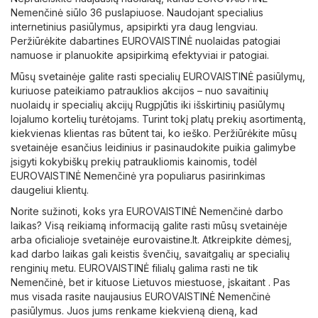
Nemenčinė siūlo 36 puslapiuose. Naudojant specialius
internetinius pasiūlymus, apsipirkti yra daug lengviau.
Peržiūrėkite dabartines EUROVAISTINĖ nuolaidas patogiai
namuose ir planuokite apsipirkimą efektyviai ir patogiai.
Mūsų svetainėje galite rasti specialių EUROVAISTINĖ pasiūlymų,
kuriuose pateikiamo patrauklios akcijos – nuo ​​savaitinių
nuolaidų ir specialių akcijų Rugpjūtis iki išskirtinių pasiūlymų
lojalumo kortelių turėtojams. Turint tokį platų prekių asortimentą,
kiekvienas klientas ras būtent tai, ko ieško. Peržiūrėkite mūsų
svetainėje esančius leidinius ir pasinaudokite puikia galimybe
įsigyti kokybiškų prekių patraukliomis kainomis, todėl
EUROVAISTINĖ Nemenčinė yra populiarus pasirinkimas
daugeliui klientų.
Norite sužinoti, koks yra EUROVAISTINĖ Nemenčinė darbo
laikas? Visą reikiamą informaciją galite rasti mūsų svetainėje
arba oficialioje svetainėje
eurovaistine.lt
. Atkreipkite dėmesį,
kad darbo laikas gali keistis švenčių, savaitgalių ar specialių
renginių metu. EUROVAISTINĖ filialų galima rasti ne tik
Nemenčinė, bet ir kituose Lietuvos miestuose, įskaitant . Pas
mus visada rasite naujausius EUROVAISTINĖ Nemenčinė
pasiūlymus. Juos jums renkame kiekvieną dieną, kad