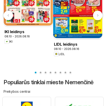
IKI leidinys
08.10 - 2026.08.16
IKI
LIDL leidinys
08.10 - 2026.08.16
T
LIDL
0
Populiarūs tinklai mieste Nemenčinė
Prekybos centrai