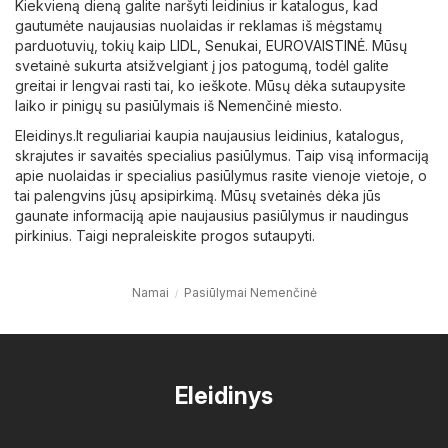
Kiekvieną dieną galite naršyti leidinius ir katalogus, kad
gautumėte naujausias nuolaidas ir reklamas iš mėgstamų
parduotuvių, tokių kaip
LIDL
,
Senukai
,
EUROVAISTINĖ
. Mūsų
svetainė sukurta atsižvelgiant į jos patogumą, todėl galite
greitai ir lengvai rasti tai, ko ieškote. Mūsų dėka sutaupysite
laiko ir pinigų su pasiūlymais iš Nemenčinė miesto.
Eleidinys.lt reguliariai kaupia naujausius leidinius, katalogus,
skrajutes ir savaitės specialius pasiūlymus. Taip visą informaciją
apie nuolaidas ir specialius pasiūlymus rasite vienoje vietoje, o
tai palengvins jūsų apsipirkimą. Mūsų svetainės dėka jūs
gaunate informaciją apie naujausius pasiūlymus ir naudingus
pirkinius. Taigi nepraleiskite progos sutaupyti.
Namai
Pasiūlymai Nemenčinė
Eleidinys