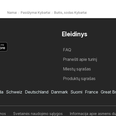
Namai
Pasiūlymai Kybartai
Buitis, sodas Kybartai
Eleidinys
FAQ
Pranešti apie turinį
Miestų sąrašas
Produktų sąrašas
da
Schweiz
Deutschland
Danmark
Suomi
France
Great Br
enos
Svetainės naudojimo sąlygos
Informacija apie asmens 