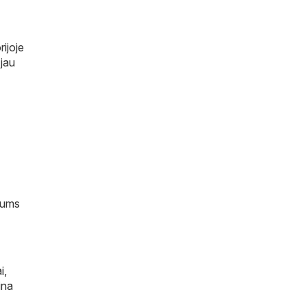
rijoje
 jau
 jums
i
,
ina