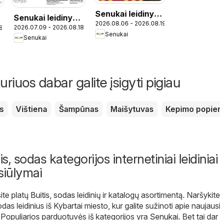
Senukai leidinys -
Senukai leidinys -
-
2026.08.06 - 2026.08.19
Leidinys Nr. 27
2026.07.09 - 2026.08.18
8
Leidinys Nr. 21
Senukai
Senukai
uriuos dabar galite įsigyti pigiau
s
Vištiena
Šampūnas
Maišytuvas
Kepimo popier
s, sodas kategorijos internetiniai leidiniai 
siūlymai
ite platų
Buitis, sodas
leidinių ir katalogų asortimentą. Naršykit
odas leidinius iš Kybartai miesto, kur galite sužinoti apie naujaus
. Populiarios parduotuvės iš kategorijos yra
Senukai
. Bet tai dar