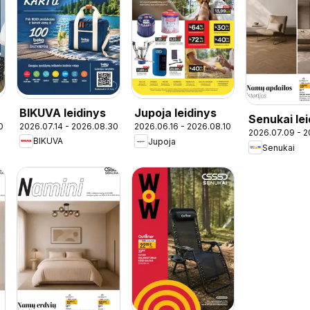
BIKUVA leidinys
Jupoja leidinys
Senukai lei
2026.07.14 - 2026.08.30
0
2026.06.16 - 2026.08.10
2026.07.09 - 2
Leidinys Nr
BIKUVA
Jupoja
Senukai