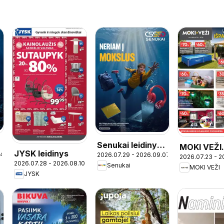
Senukai leidinys -
MOKI VEŽI
JYSK leidinys
24
2026.07.29 - 2026.09.07
Leidinys Nr. 25
2026.07.23 - 2
leidinys
2026.07.28 - 2026.08.10
Senukai
MOKI VEŽI
JYSK