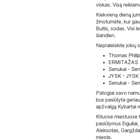
viskas. Visą reikiam
Kiekvieną dieną jum
žinotumėte, kur gaut
Buitis, sodas. Visi l
šiandien.
Nepraleiskite jokių s
Thomas Philip
ERMITAŽAS - 
Senukai - Sen
JYSK - JYSK l
Senukai - Sen
Patogiai savo namuos
bus pasiūlyta geriau
apžvalgą Kybartai m
Kituose miestuose ta
pasiūlymus
Eiguliai
,
Aleksotas
,
Gargžda
mieste.