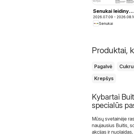
Senukai leidinys 
2026.07.09 - 2026.08.1
Leidinys Nr. 22
Senukai
Produktai, k
Pagalvė
Cukru
Krepšys
Kybartai Buiti
specialūs pa
Mūsų svetainėje ras
naujausius Buitis, s
akcijas ir nuolaidas