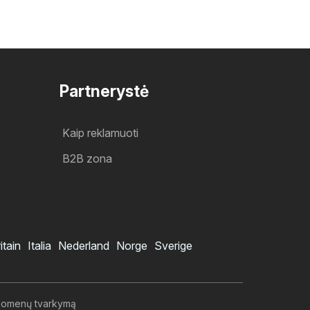
Partnerystė
Kaip reklamuoti
B2B zona
itain
Italia
Nederland
Norge
Sverige
duomenų tvarkymą