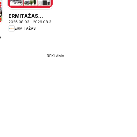
ERMITAŽAS
2026.08.03 - 2026.08.31
leidinys
ERMITAŽAS
09
REKLAMA