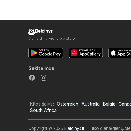
Eleidinys
Visi leidiniai vienoje vietoje
Sekite mus
Kitos šalys:
Österreich
Australia
België
Cana
South Africa
Copyright © 2026
Eleidinys.lt
.
liko diena/dienų/di