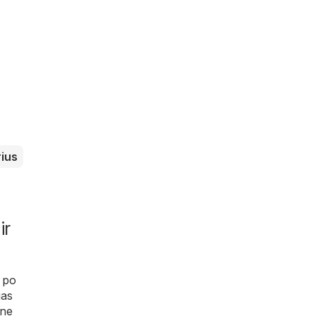
ius
ir
e po
ias
 ne