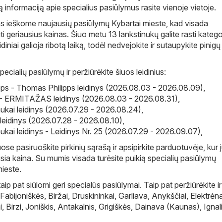
ą informaciją apie specialius pasiūlymus rasite vienoje vietoje.
s ieškome naujausių pasiūlymų Kybartai mieste, kad visada
i geriausius kainas. Šiuo metu 13 lankstinukų galite rasti katego
eidiniai galioja ribotą laiką, todėl nedvejokite ir sutaupykite pinigų
pecialių pasiūlymų ir peržiūrėkite šiuos leidinius:
ps - Thomas Philipps leidinys (2026.08.03 - 2026.08.09)
,
ERMITAŽAS leidinys (2026.08.03 - 2026.08.31)
,
ukai leidinys (2026.07.29 - 2026.08.24)
,
eidinys (2026.07.28 - 2026.08.10)
,
ukai leidinys - Leidinys Nr. 25 (2026.07.29 - 2026.09.07)
,
e pasiruoškite pirkinių sąrašą ir apsipirkite parduotuvėje, kur
sia kaina. Su mumis visada turėsite puikią specialių pasiūlymų
ieste.
ip pat siūlomi geri specialūs pasiūlymai. Taip pat peržiūrėkite ir
Fabijoniškės
,
Biržai
,
Druskininkai
,
Garliava
,
Anykščiai
,
Elektrėna
i
,
Birzi
,
Joniškis
,
Antakalnis
,
Grigiškės
,
Dainava (Kaunas)
,
Ignal