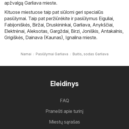
apžvalgą Garliava mieste.
Kituose miestuose taip pat siūlomi geri specialūs
pasiūlymai. Taip pat peržiūrėkite ir pasiūlymus
Eiguliai
,
Fabijoniškės
,
Biržai
,
Druskininkai
,
Garliava
,
Anykščiai
,
Elektrėnai
,
Aleksotas
,
Gargždai
,
Birzi
,
Joniškis
,
Antakalnis
,
Grigiškės
,
Dainava (Kaunas)
,
Ignalina
mieste.
Namai
Pasiūlymai Garliava
Buitis, sodas Garliava
Eleidinys
FAQ
Pranešti apie turinį
Miestų sąrašas