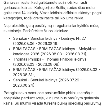
Garliava mieste, kad galėtumėte sužinoti, kur rasti
geriausias kainas. Kategorijoje Buitis, sodas šiuo metu
galite rasti 14 leidinių. Visos leidiniai aiškiai suskirstyti pagal
kategorijas, todėl greitai rasite tai, ko jums reikia.
Nepraleiskite gerų pasiūlymų ir reguliariai lankykitės mūsų
svetainėje. Peržiūrėkite šiuos leidinius:
Senukai - Senukai leidinys - Leidinys Nr. 27
(2026.08.06 - 2026.08.19)
,
ERMITAŽAS - ERMITAŽAS leidinys - Mokyklinis
katalogas 2026 (2026.08.03 - 2026.08.31)
,
Thomas Philipps - Thomas Philipps leidinys
(2026.08.03 - 2026.08.09)
,
ERMITAŽAS - ERMITAŽAS leidinys (2026.08.03 -
2026.08.31)
,
Senukai - Senukai leidinys (2026.07.29 -
2026.08.24)
.
Patogiai savo namuose pasiruoškite pirkinių sąrašą ir
apsipirkite parduotuvėje, kur jums bus pasiūlyta geriausia
kaina. Su mumis visada turėsite puikią specialių pasiūlymų