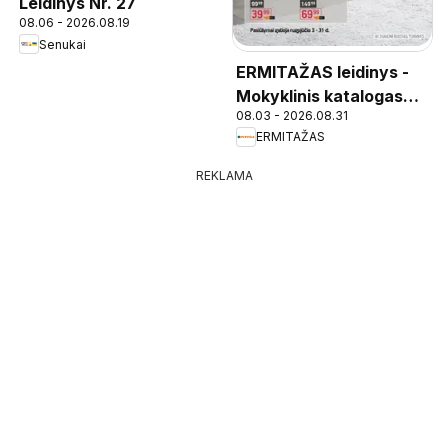
Leidinys Nr. 27
08.06 - 2026.08.19
Senukai
ERMITAŽAS leidinys -
Mokyklinis katalogas
08.03 - 2026.08.31
2026
ERMITAŽAS
REKLAMA