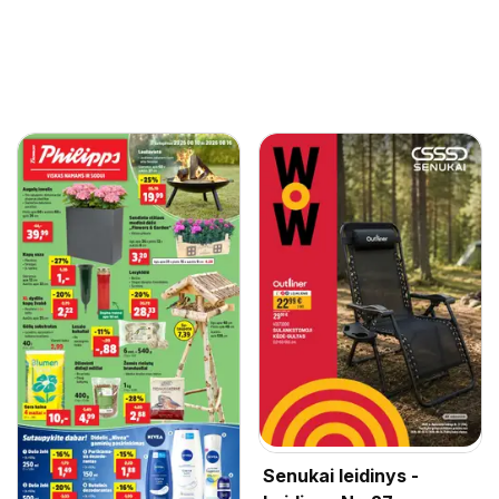
Senukai leidinys -