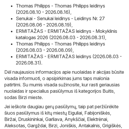
Thomas Philipps - Thomas Philipps leidinys
(2026.08.10 - 2026.08.16)
,
Senukai - Senukai leidinys - Leidinys Nr. 27
(2026.08.06 - 2026.08.19)
,
ERMITAŽAS - ERMITAŽAS leidinys - Mokyklinis
katalogas 2026 (2026.08.03 - 2026.08.31)
,
Thomas Philipps - Thomas Philipps leidinys
(2026.08.03 - 2026.08.09)
,
ERMITAŽAS - ERMITAŽAS leidinys (2026.08.03 -
2026.08.31)
.
Dėl naujausios informacijos apie nuolaidas ir akcijas būsite
visada informuoti, o apsipirkimas jums taps malonia
patirtimi. Su mumis visada sužinosite, kur rasti geriausias
nuolaidas ir specialius pasiūlymus iš kategorijos Buitis,
sodas Birzi mieste.
Jei ieškote daugiau gerų pasiūlymų, taip pat peržiūrėkite
šiuos pasiūlymus iš kitų miestų
Eiguliai
,
Fabijoniškės
,
Biržai
,
Druskininkai
,
Garliava
,
Anykščiai
,
Elektrėnai
,
Aleksotas
,
Gargždai
,
Birzi
,
Joniškis
,
Antakalnis
,
Grigiškės
,