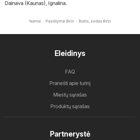
Dainava (Kaunas)
,
Ignalina
.
Namai
Pasiūlymai Birzi
Buitis, sodas Birzi
Eleidinys
FAQ
Pranešti apie turinį
Miestų sąrašas
Produktų sąrašas
Partnerystė