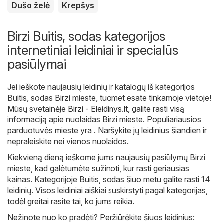
Dušo želė
Krepšys
Birzi Buitis, sodas kategorijos
internetiniai leidiniai ir specialūs
pasiūlymai
Jei ieškote naujausių leidinių ir katalogų iš kategorijos
Buitis, sodas Birzi mieste, tuomet esate tinkamoje vietoje!
Mūsų svetainėje
Birzi - Eleidinys.lt
, galite rasti visą
informaciją apie nuolaidas Birzi mieste. Populiariausios
parduotuvės mieste yra . Naršykite jų leidinius šiandien ir
nepraleiskite nei vienos nuolaidos.
Kiekvieną dieną ieškome jums naujausių pasiūlymų Birzi
mieste, kad galėtumėte sužinoti, kur rasti geriausias
kainas. Kategorijoje Buitis, sodas šiuo metu galite rasti 14
leidinių. Visos leidiniai aiškiai suskirstyti pagal kategorijas,
todėl greitai rasite tai, ko jums reikia.
Nežinote nuo ko pradėti? Peržiūrėkite šiuos leidinius: