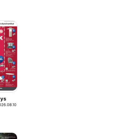
nys
026.08.10