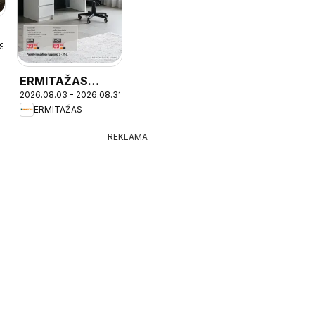
-
19
ERMITAŽAS
2026.08.03 - 2026.08.31
leidinys -
ERMITAŽAS
Mokyklinis
katalogas 2026
REKLAMA