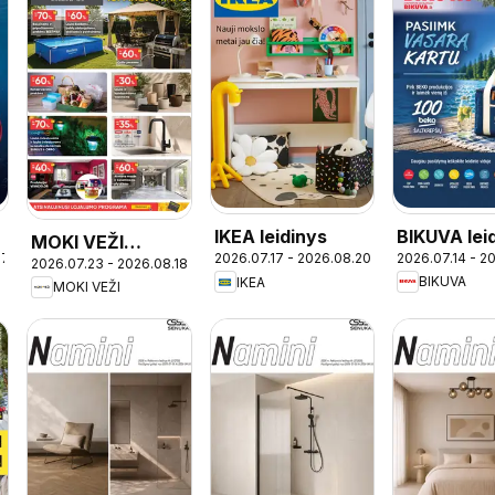
BIKUVA lei
-
IKEA leidinys
MOKI VEŽI
2026.07.14 - 2
07
2026.07.17 - 2026.08.20
2026.07.23 - 2026.08.18
leidinys
BIKUVA
IKEA
MOKI VEŽI