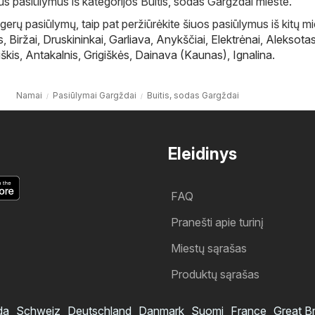
ius pasiūlymus iš kategorijos Buitis, sodas Gargždai mieste.
gerų pasiūlymų, taip pat peržiūrėkite šiuos pasiūlymus iš kitų m
s
,
Biržai
,
Druskininkai
,
Garliava
,
Anykščiai
,
Elektrėnai
,
Aleksota
škis
,
Antakalnis
,
Grigiškės
,
Dainava (Kaunas)
,
Ignalina
.
Namai
Pasiūlymai Gargždai
Buitis, sodas Gargždai
Eleidinys
FAQ
Pranešti apie turinį
Miestų sąrašas
Produktų sąrašas
da
Schweiz
Deutschland
Danmark
Suomi
France
Great Br