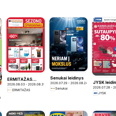
Senukai leidinys
ERMITAŽAS
JYSK leidi
2026.07.29 - 2026.08.24
2026.08.03 - 2026.08.31
leidinys
2026.07.28 - 2
Senukai
ERMITAŽAS
JYSK
09