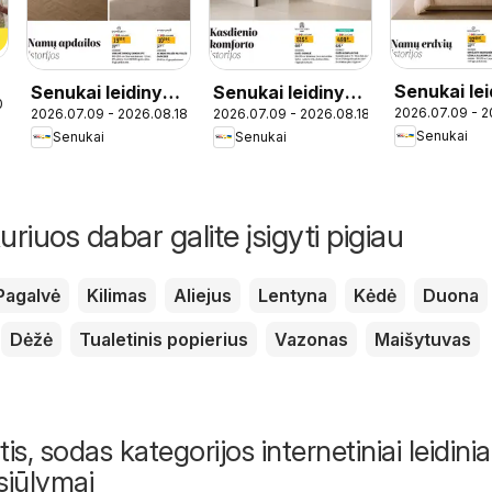
Senukai lei
Senukai leidinys -
Senukai leidinys -
0
2026.07.09 - 2
2026.07.09 - 2026.08.18
2026.07.09 - 2026.08.18
Leidinys Nr
Leidinys Nr. 23
Leidinys Nr. 22
Senukai
Senukai
Senukai
uriuos dabar galite įsigyti pigiau
Pagalvė
Kilimas
Aliejus
Lentyna
Kėdė
Duona
Dėžė
Tualetinis popierius
Vazonas
Maišytuvas
s, sodas kategorijos internetiniai leidiniai
siūlymai