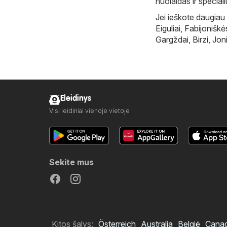
nuolaidas ir special
Jei ieškote daugiau 
Eiguliai
,
Fabijoniškė
Gargždai
,
Birzi
,
Joni
Eleidinys
Visi leidiniai vienoje vietoje
Sekite mus
Kitos šalys:
Österreich
Australia
België
Cana