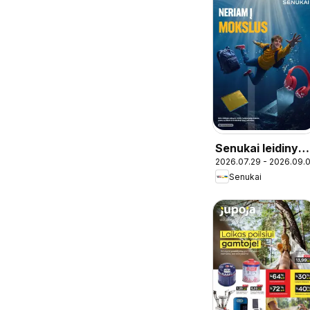
Senukai leidinys 
2026.07.29 - 2026.09.
Leidinys Nr. 25
Senukai