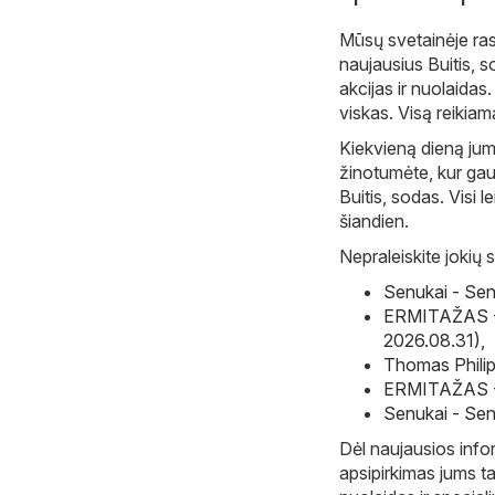
Mūsų svetainėje ras
naujausius Buitis, s
akcijas ir nuolaidas
viskas. Visą reikiam
Kiekvieną dieną ju
žinotumėte, kur gaut
Buitis, sodas. Visi l
šiandien.
Nepraleiskite jokių s
Senukai - Sen
ERMITAŽAS - 
2026.08.31)
,
Thomas Philip
ERMITAŽAS - 
Senukai - Sen
Dėl naujausios infor
apsipirkimas jums ta