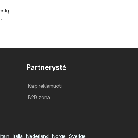
iestų
s
,
Partnerystė
Kaip reklamuoti
B2B zona
itain
Italia
Nederland
Norge
Sverige