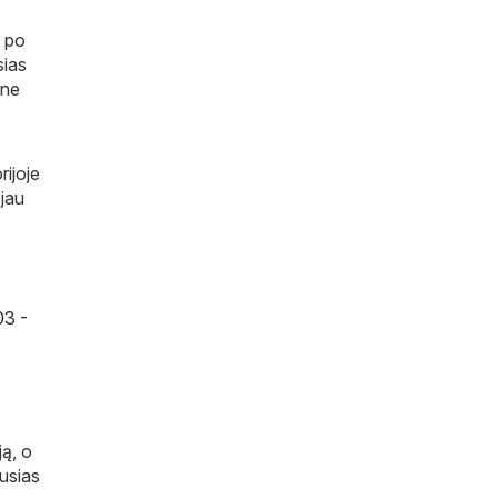
e po
sias
 ne
rijoje
 jau
03 -
ją, o
ausias