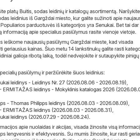
ite platų
Buitis, sodas
leidinių ir katalogų asortimentą. Naršykit
odas leidinius iš Gargždai miesto, kur galite sužinoti apie naujau
. Populiarios parduotuvės iš kategorijos yra
Senukai
. Bet tai dar
ą informaciją apie specialius pasiūlymus rasite vienoje vietoje.
ms ieškome naujausių pasiūlymų Gargždai mieste, kad visada
i geriausius kainas. Šiuo metu 14 lankstinukų galite rasti katego
eidiniai galioja ribotą laiką, todėl nedvejokite ir sutaupykite pinigų
pecialių pasiūlymų ir peržiūrėkite šiuos leidinius:
ukai leidinys - Leidinys Nr. 27 (2026.08.06 - 2026.08.19)
,
ERMITAŽAS leidinys - Mokyklinis katalogas 2026 (2026.08.
ps - Thomas Philipps leidinys (2026.08.03 - 2026.08.09)
,
ERMITAŽAS leidinys (2026.08.03 - 2026.08.31)
,
ukai leidinys (2026.07.29 - 2026.08.24)
.
macijos apie nuolaidas ir akcijas, visada žinosite visą informaci
ps lengvesnis ir efektyvesnis. Su mumis žinosite, kur rasti geri