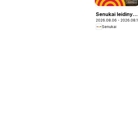
Senukai leidinys 
2026.08.06 - 2026.08.
Leidinys Nr. 27
Senukai