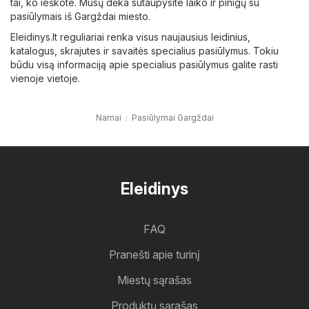
tai, ko ieškote. Mūsų dėka sutaupysite laiko ir pinigų su
pasiūlymais iš Gargždai miesto.
Eleidinys.lt reguliariai renka visus naujausius leidinius,
katalogus, skrajutes ir savaitės specialius pasiūlymus. Tokiu
būdu visą informaciją apie specialius pasiūlymus galite rasti
vienoje vietoje.
Namai
Pasiūlymai Gargždai
Eleidinys
FAQ
Pranešti apie turinį
Miestų sąrašas
Produktų sąrašas