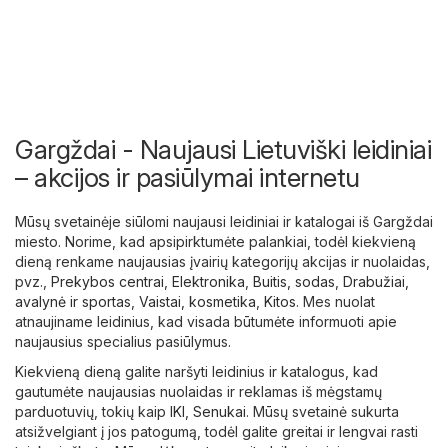
Gargždai - Naujausi Lietuviški leidiniai
– akcijos ir pasiūlymai internetu
Mūsų svetainėje siūlomi naujausi leidiniai ir katalogai iš Gargždai
miesto. Norime, kad apsipirktumėte palankiai, todėl kiekvieną
dieną renkame naujausias įvairių kategorijų akcijas ir nuolaidas,
pvz.,
Prekybos centrai
,
Elektronika
,
Buitis, sodas
,
Drabužiai,
avalynė ir sportas
,
Vaistai, kosmetika
,
Kitos
. Mes nuolat
atnaujiname leidinius, kad visada būtumėte informuoti apie
naujausius specialius pasiūlymus.
Kiekvieną dieną galite naršyti leidinius ir katalogus, kad
gautumėte naujausias nuolaidas ir reklamas iš mėgstamų
parduotuvių, tokių kaip
IKI
,
Senukai
. Mūsų svetainė sukurta
atsižvelgiant į jos patogumą, todėl galite greitai ir lengvai rasti