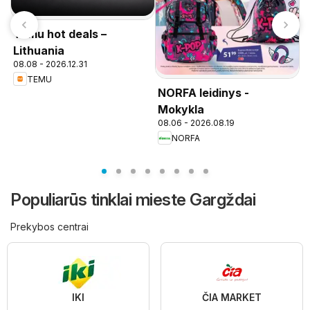
Temu hot deals –
Lithuania
08.08 - 2026.12.31
TEMU
NORFA leidinys -
P
n
Mokykla
08.06 - 2026.08.19
NORFA
Populiarūs tinklai mieste Gargždai
Prekybos centrai
IKI
ČIA MARKET