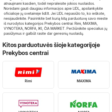
atnaujinami kasdien, todėl nepraleisite jokios nuolaidos.
Norėdami gauti daugiau informacijos apie LIDL, apsilankykite
oficialioje jų svetainėje
lidl.lt
. Jei LIDL nepasiūlo to, ko ieškote,
nesijaudinkite. Pasirinkite bet kurią kitą parduotuvę savo mieste
iš nurodytos kategorijos
Prekybos centrai
:
Rimi
,
MAXIMA
,
VYNOTEKA
,
NORFA
,
IKI
,
ČIA MARKET
. Peržiūrėkite specialius jų
pasiūlymus ir galbūt rasite dar geresnių nuolaidų.
Kitos parduotuvės šioje kategorijoje
Prekybos centrai
Rimi
MAXIMA