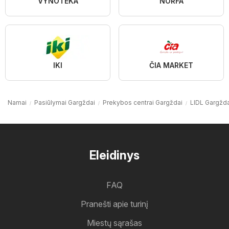
VYNOTEKA
NORFA
IKI
ČIA MARKET
Namai
Pasiūlymai Gargždai
Prekybos centrai Gargždai
LIDL Gargžda
Eleidinys
FAQ
Pranešti apie turinį
Miestų sąrašas