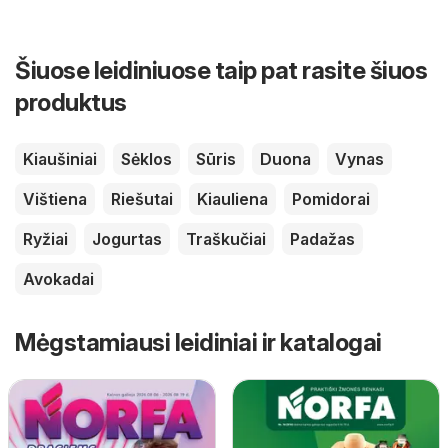
Šiuose leidiniuose taip pat rasite šiuos
produktus
Kiaušiniai
Sėklos
Sūris
Duona
Vynas
Vištiena
Riešutai
Kiauliena
Pomidorai
Ryžiai
Jogurtas
Traškučiai
Padažas
Avokadai
Mėgstamiausi leidiniai ir katalogai