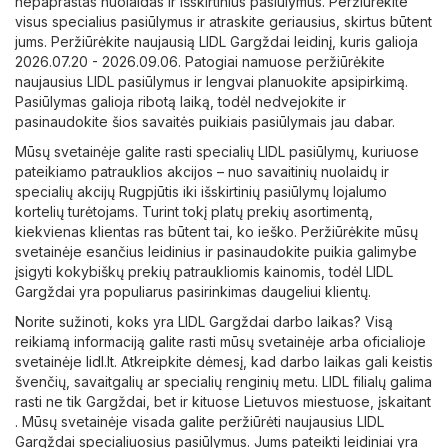
nepaprastas nuolaidas ir išskirtinius pasiūlymus. Peržiūrėkite
visus specialius pasiūlymus ir atraskite geriausius, skirtus būtent
jums. Peržiūrėkite naujausią LIDL Gargždai leidinį, kuris galioja
2026.07.20 - 2026.09.06. Patogiai namuose peržiūrėkite
naujausius LIDL pasiūlymus ir lengvai planuokite apsipirkimą.
Pasiūlymas galioja ribotą laiką, todėl nedvejokite ir
pasinaudokite šios savaitės puikiais pasiūlymais jau dabar.
Mūsų svetainėje galite rasti specialių LIDL pasiūlymų, kuriuose
pateikiamo patrauklios akcijos – nuo ​​savaitinių nuolaidų ir
specialių akcijų Rugpjūtis iki išskirtinių pasiūlymų lojalumo
kortelių turėtojams. Turint tokį platų prekių asortimentą,
kiekvienas klientas ras būtent tai, ko ieško. Peržiūrėkite mūsų
svetainėje esančius leidinius ir pasinaudokite puikia galimybe
įsigyti kokybiškų prekių patraukliomis kainomis, todėl LIDL
Gargždai yra populiarus pasirinkimas daugeliui klientų.
Norite sužinoti, koks yra LIDL Gargždai darbo laikas? Visą
reikiamą informaciją galite rasti mūsų svetainėje arba oficialioje
svetainėje
lidl.lt
. Atkreipkite dėmesį, kad darbo laikas gali keistis
švenčių, savaitgalių ar specialių renginių metu. LIDL filialų galima
rasti ne tik Gargždai, bet ir kituose Lietuvos miestuose, įskaitant
. Mūsų svetainėje visada galite peržiūrėti naujausius LIDL
Gargždai specialiuosius pasiūlymus. Jums pateikti leidiniai yra