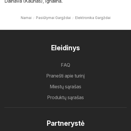
Dainava (Kaunas)
,
Ignalina
.
Namai
Pasiūlymai Gargždai
Elektronika Gargždai
Eleidinys
FAQ
Pranešti apie turinį
Miestų sąrašas
Produktų sąrašas
Partnerystė