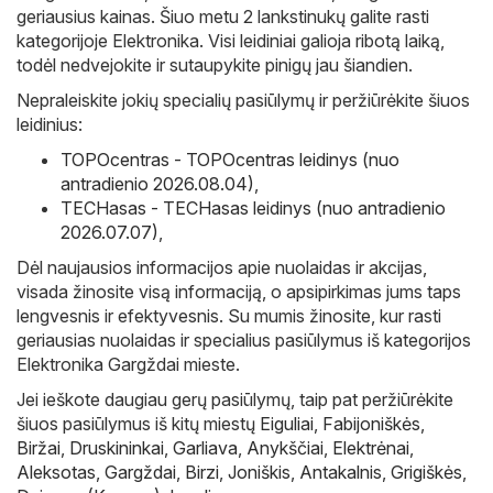
geriausius kainas. Šiuo metu 2 lankstinukų galite rasti
kategorijoje Elektronika. Visi leidiniai galioja ribotą laiką,
todėl nedvejokite ir sutaupykite pinigų jau šiandien.
Nepraleiskite jokių specialių pasiūlymų ir peržiūrėkite šiuos
leidinius:
TOPOcentras - TOPOcentras leidinys (nuo
antradienio 2026.08.04)
,
TECHasas - TECHasas leidinys (nuo antradienio
2026.07.07)
,
Dėl naujausios informacijos apie nuolaidas ir akcijas,
visada žinosite visą informaciją, o apsipirkimas jums taps
lengvesnis ir efektyvesnis. Su mumis žinosite, kur rasti
geriausias nuolaidas ir specialius pasiūlymus iš kategorijos
Elektronika Gargždai mieste.
Jei ieškote daugiau gerų pasiūlymų, taip pat peržiūrėkite
šiuos pasiūlymus iš kitų miestų
Eiguliai
,
Fabijoniškės
,
Biržai
,
Druskininkai
,
Garliava
,
Anykščiai
,
Elektrėnai
,
Aleksotas
,
Gargždai
,
Birzi
,
Joniškis
,
Antakalnis
,
Grigiškės
,