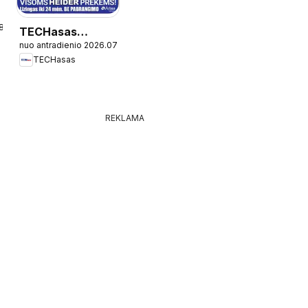
08.04
TECHasas
nuo antradienio 2026.07.07
leidinys
TECHasas
REKLAMA