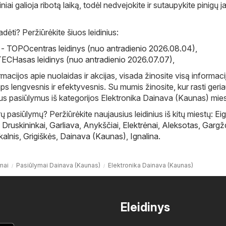
diniai galioja ribotą laiką, todėl nedvejokite ir sutaupykite pinigų j
ėti? Peržiūrėkite šiuos leidinius:
 TOPOcentras leidinys (nuo antradienio 2026.08.04)
,
ECHasas leidinys (nuo antradienio 2026.07.07)
,
macijos apie nuolaidas ir akcijas, visada žinosite visą informaci
ps lengvesnis ir efektyvesnis. Su mumis žinosite, kur rasti geri
lius pasiūlymus iš kategorijos Elektronika Dainava (Kaunas) mies
 pasiūlymų? Peržiūrėkite naujausius leidinius iš kitų miestų:
Eig
,
Druskininkai
,
Garliava
,
Anykščiai
,
Elektrėnai
,
Aleksotas
,
Gargž
kalnis
,
Grigiškės
,
Dainava (Kaunas)
,
Ignalina
.
mai
Pasiūlymai Dainava (Kaunas)
Elektronika Dainava (Kaunas)
Eleidinys