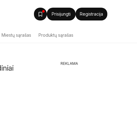
Prisijungti
Registracija
Miestų sąrašas
Produktų sąrašas
REKLAMA
iniai