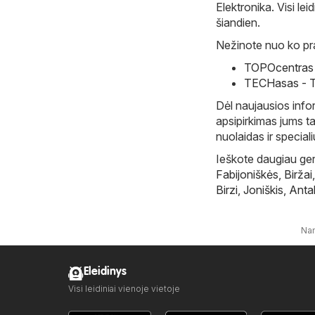
Elektronika. Visi lei
šiandien.
Nežinote nuo ko prad
TOPOcentras -
TECHasas - T
Dėl naujausios infor
apsipirkimas jums ta
nuolaidas ir specia
Ieškote daugiau gerų
Fabijoniškės
,
Biržai
Birzi
,
Joniškis
,
Anta
Na
Eleidinys
Visi leidiniai vienoje vietoje