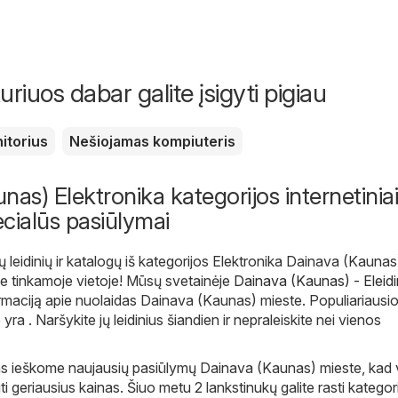
uriuos dabar galite įsigyti pigiau
itorius
Nešiojamas kompiuteris
nas) Elektronika kategorijos internetiniai
pecialūs pasiūlymai
ų leidinių ir katalogų iš kategorijos Elektronika Dainava (Kaunas
e tinkamoje vietoje! Mūsų svetainėje
Dainava (Kaunas) - Eleidi
formaciją apie nuolaidas Dainava (Kaunas) mieste. Populiariausi
ra . Naršykite jų leidinius šiandien ir nepraleiskite nei vienos
ms ieškome naujausių pasiūlymų Dainava (Kaunas) mieste, kad 
i geriausius kainas. Šiuo metu 2 lankstinukų galite rasti kategori