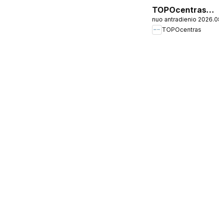
TOPOcentras
nuo antradienio 2026.
leidinys
TOPOcentras