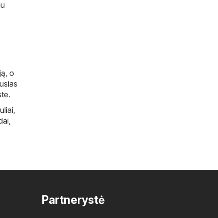
au
ją, o
ausias
te.
uliai
,
dai
,
Partnerystė