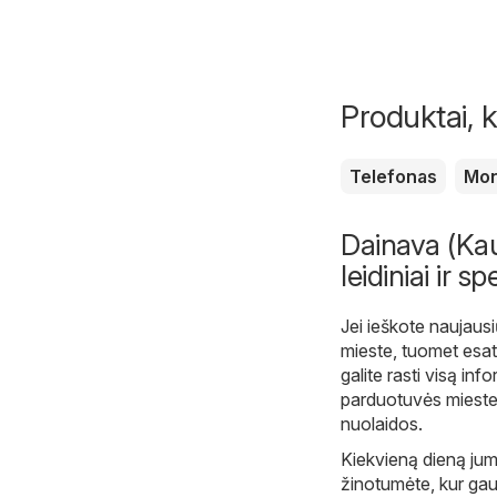
Produktai, k
Telefonas
Mon
Dainava (Kau
leidiniai ir s
Jei ieškote naujausi
mieste, tuomet esat
galite rasti visą in
parduotuvės mieste y
nuolaidos.
Kiekvieną dieną ju
žinotumėte, kur gaut