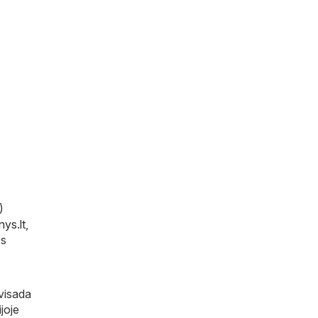
)
nys.lt
,
os
visada
joje