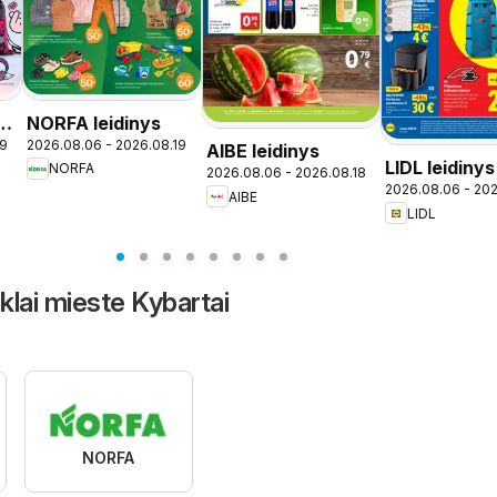
NORFA leidinys
19
2026.08.06 - 2026.08.19
AIBE leidinys
LIDL leidinys
NORFA
2026.08.06 - 2026.08.18
2026.08.06 - 20
Nauja pardu
AIBE
LIDL
Kaune
nklai mieste Kybartai
NORFA