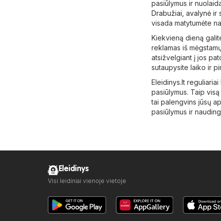
pasiūlymus ir nuolaida
Drabužiai, avalynė ir
visada matytumėte na
Kiekvieną dieną galite
reklamas iš mėgstamų
atsižvelgiant į jos pa
sutaupysite laiko ir p
Eleidinys.lt reguliaria
pasiūlymus. Taip visą 
tai palengvins jūsų a
pasiūlymus ir naudingu
Eleidinys
Visi leidiniai vienoje vietoje