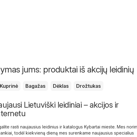
mas jums: produktai iš akcijų leidinių
Kuprinė
Bagažas
Dėklas
Drožtukas
jausi Lietuviški leidiniai – akcijos ir
nternetu
alite rasti naujausius leidinius ir katalogus Kybartai mieste. Mes nori
lankiai, todėl kiekvieną dieną mes surenkame naujausius specialius