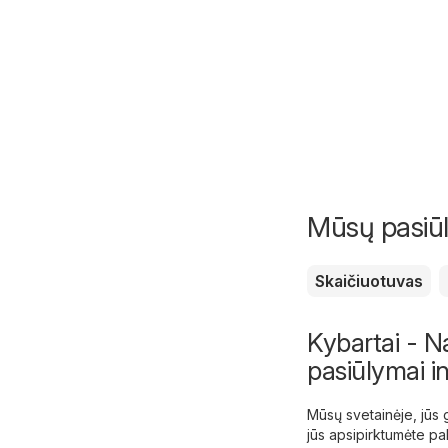
Mūsų pasiūly
Skaičiuotuvas
Kybartai - Nau
pasiūlymai i
Mūsų svetainėje, jūs g
jūs apsipirktumėte pa