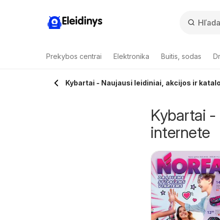
Eleidinys
Prekybos centrai
Elektronika
Buitis, sodas
Dr
Kybartai - Naujausi leidiniai, akcijos ir kata
Kybartai - 
internete
riflame katalogas
ČIA MARKET