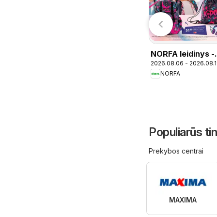
026.08.05 - 2026.08.25
2026.08.04 - 2026.08.17
1 2026
leidinys
Oriflame
ČIA MARKET
NORFA leidinys -
2026.08.06 - 2026.08.
Mokykla
NORFA
Populiarūs ti
Prekybos centrai
MAXIMA