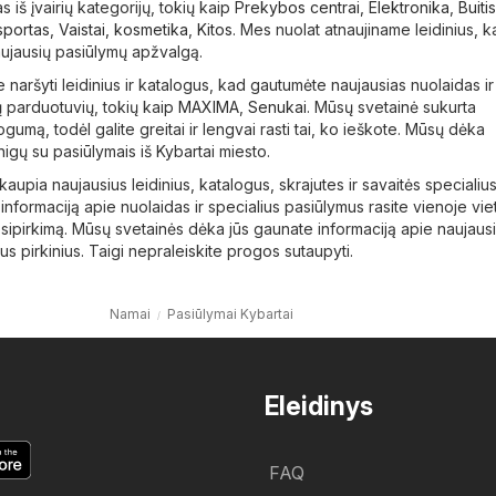
s iš įvairių kategorijų, tokių kaip
Prekybos centrai
,
Elektronika
,
Buiti
 sportas
,
Vaistai, kosmetika
,
Kitos
. Mes nuolat atnaujiname leidinius, k
ujausių pasiūlymų apžvalgą.
 naršyti leidinius ir katalogus, kad gautumėte naujausias nuolaidas ir
 parduotuvių, tokių kaip
MAXIMA
,
Senukai
. Mūsų svetainė sukurta
togumą, todėl galite greitai ir lengvai rasti tai, ko ieškote. Mūsų dėka
inigų su pasiūlymais iš Kybartai miesto.
i kaupia naujausius leidinius, katalogus, skrajutes ir savaitės specialiu
informaciją apie nuolaidas ir specialius pasiūlymus rasite vienoje vie
psipirkimą. Mūsų svetainės dėka jūs gaunate informaciją apie naujaus
s pirkinius. Taigi nepraleiskite progos sutaupyti.
Namai
Pasiūlymai Kybartai
Eleidinys
FAQ