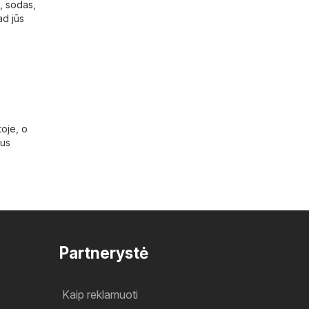
s, sodas
,
ad jūs
s
toje, o
ius
Partnerystė
Kaip reklamuoti