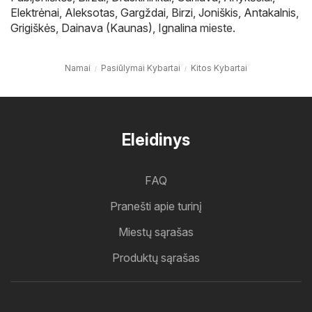
Elektrėnai
,
Aleksotas
,
Gargždai
,
Birzi
,
Joniškis
,
Antakalnis
,
Grigiškės
,
Dainava (Kaunas)
,
Ignalina
mieste.
Namai
Pasiūlymai Kybartai
Kitos Kybartai
Eleidinys
FAQ
Pranešti apie turinį
Miestų sąrašas
Produktų sąrašas