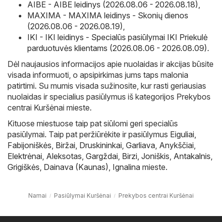
AIBE - AIBE leidinys (2026.08.06 - 2026.08.18)
,
MAXIMA - MAXIMA leidinys - Skonių dienos
(2026.08.06 - 2026.08.19)
,
IKI - IKI leidinys - Specialūs pasiūlymai IKI Priekulė
parduotuvės klientams (2026.08.06 - 2026.08.09)
.
Dėl naujausios informacijos apie nuolaidas ir akcijas būsite
visada informuoti, o apsipirkimas jums taps malonia
patirtimi. Su mumis visada sužinosite, kur rasti geriausias
nuolaidas ir specialius pasiūlymus iš kategorijos Prekybos
centrai Kuršėnai mieste.
Kituose miestuose taip pat siūlomi geri specialūs
pasiūlymai. Taip pat peržiūrėkite ir pasiūlymus
Eiguliai
,
Fabijoniškės
,
Biržai
,
Druskininkai
,
Garliava
,
Anykščiai
,
Elektrėnai
,
Aleksotas
,
Gargždai
,
Birzi
,
Joniškis
,
Antakalnis
,
Grigiškės
,
Dainava (Kaunas)
,
Ignalina
mieste.
Namai
Pasiūlymai Kuršėnai
Prekybos centrai Kuršėnai