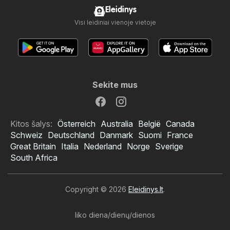
Eleidinys
Visi leidiniai vienoje vietoje
Sekite mus
Kitos šalys:
Österreich
Australia
België
Canada
Schweiz
Deutschland
Danmark
Suomi
France
Great Britain
Italia
Nederland
Norge
Sverige
South Africa
Copyright © 2026
Eleidinys.lt
.
liko diena/dienų/dienos