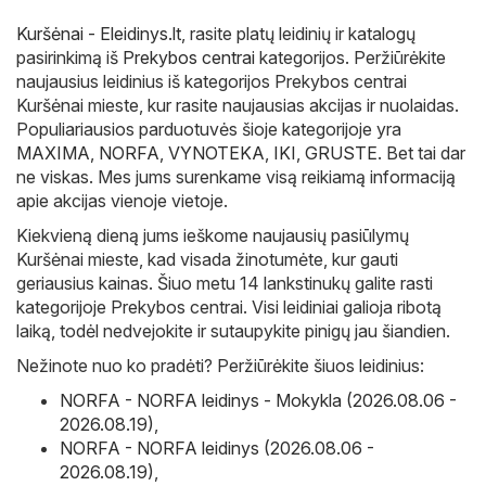
Kuršėnai - Eleidinys.lt
, rasite platų leidinių ir katalogų
pasirinkimą iš
Prekybos centrai
kategorijos. Peržiūrėkite
naujausius leidinius iš kategorijos Prekybos centrai
Kuršėnai mieste, kur rasite naujausias akcijas ir nuolaidas.
Populiariausios parduotuvės šioje kategorijoje yra
MAXIMA
,
NORFA
,
VYNOTEKA
,
IKI
,
GRUSTE
. Bet tai dar
ne viskas. Mes jums surenkame visą reikiamą informaciją
apie akcijas vienoje vietoje.
Kiekvieną dieną jums ieškome naujausių pasiūlymų
Kuršėnai mieste, kad visada žinotumėte, kur gauti
geriausius kainas. Šiuo metu 14 lankstinukų galite rasti
kategorijoje Prekybos centrai. Visi leidiniai galioja ribotą
laiką, todėl nedvejokite ir sutaupykite pinigų jau šiandien.
Nežinote nuo ko pradėti? Peržiūrėkite šiuos leidinius:
NORFA - NORFA leidinys - Mokykla (2026.08.06 -
2026.08.19)
,
NORFA - NORFA leidinys (2026.08.06 -
2026.08.19)
,