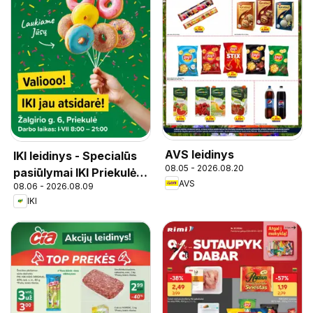
AVS leidinys
IKI leidinys - Specialūs
08.05 - 2026.08.20
pasiūlymai IKI Priekulė
AVS
08.06 - 2026.08.09
parduotuvės klientams
IKI