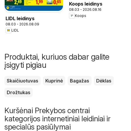
Koops leidinys
08.03 - 2026.08.16
Koops
LIDL leidinys
08.03 - 2026.08.09
LIDL
Produktai, kuriuos dabar galite
įsigyti pigiau
Skaičiuotuvas
Kuprinė
Bagažas
Dėklas
Drožtukas
Kuršėnai Prekybos centrai
kategorijos internetiniai leidiniai ir
specialūs pasiūlymai