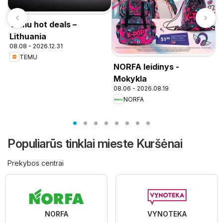
Temu hot deals –
Lithuania
08.08 - 2026.12.31
TEMU
NORFA leidinys -
P
n
Mokykla
08.06 - 2026.08.19
NORFA
Populiarūs tinklai mieste Kuršėnai
Prekybos centrai
NORFA
VYNOTEKA