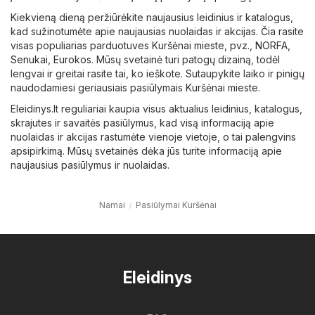
Kiekvieną dieną peržiūrėkite naujausius leidinius ir katalogus,
kad sužinotumėte apie naujausias nuolaidas ir akcijas. Čia rasite
visas populiarias parduotuves Kuršėnai mieste, pvz.,
NORFA
,
Senukai
,
Eurokos
. Mūsų svetainė turi patogų dizainą, todėl
lengvai ir greitai rasite tai, ko ieškote. Sutaupykite laiko ir pinigų
naudodamiesi geriausiais pasiūlymais Kuršėnai mieste.
Eleidinys.lt reguliariai kaupia visus aktualius leidinius, katalogus,
skrajutes ir savaitės pasiūlymus, kad visą informaciją apie
nuolaidas ir akcijas rastumėte vienoje vietoje, o tai palengvins
apsipirkimą. Mūsų svetainės dėka jūs turite informaciją apie
naujausius pasiūlymus ir nuolaidas.
Namai
Pasiūlymai Kuršėnai
Eleidinys