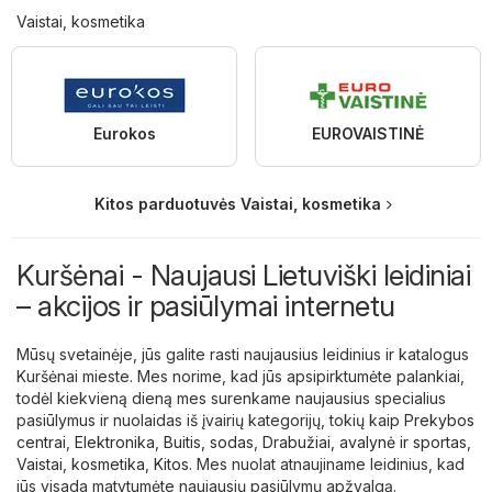
Vaistai, kosmetika
Eurokos
EUROVAISTINĖ
Kitos parduotuvės Vaistai, kosmetika
Kuršėnai - Naujausi Lietuviški leidiniai
– akcijos ir pasiūlymai internetu
Mūsų svetainėje, jūs galite rasti naujausius leidinius ir katalogus
Kuršėnai mieste. Mes norime, kad jūs apsipirktumėte palankiai,
todėl kiekvieną dieną mes surenkame naujausius specialius
pasiūlymus ir nuolaidas iš įvairių kategorijų, tokių kaip
Prekybos
centrai
,
Elektronika
,
Buitis, sodas
,
Drabužiai, avalynė ir sportas
,
Vaistai, kosmetika
,
Kitos
. Mes nuolat atnaujiname leidinius, kad
jūs visada matytumėte naujausių pasiūlymų apžvalgą.