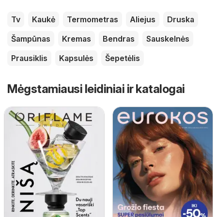
Tv
Kaukė
Termometras
Aliejus
Druska
Šampūnas
Kremas
Bendras
Sauskelnės
Prausiklis
Kapsulės
Šepetėlis
Mėgstamiausi leidiniai ir katalogai