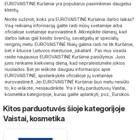
EUROVAISTINĖ Kuršėnai yra populiarus pasirinkimas daugeliui
klientų.
Norite sužinoti, koks yra EUROVAISTINĖ Kuršėnai darbo laikas?
Visą reikiamą informaciją galite rasti mūsų svetainėje arba
oficialioje svetainėje
eurovaistine.lt
. Atkreipkite dėmesį, kad
darbo laikas gali keistis švenčių, savaitgalių ar specialių
renginių metu. EUROVAISTINĖ filialų galima rasti ne tik Kuršėnai,
bet ir kituose Lietuvos miestuose, įskaitant . Pas mus visada
rasite naujausius EUROVAISTINĖ Kuršėnai pasiūlymus. Juos
jums renkame kiekvieną dieną, kad nepraleistumėte jokios
nuolaidos. Bet jei ieškote daugiau informacijos apie
EUROVAISTINĖ, apsilankykite oficialioje jų svetainėje
eurovaistine.lt
. Jei EUROVAISTINĖ Kuršėnai šiuo metu nesiūlo
to, ko ieškote, nesijaudinkite. Yra ir kitų parduotuvių
Vaistai,
kosmetika
kategorijoje, kurias galite aplankyti, pvz.,
Eurokos
.
Kitos parduotuvės šioje kategorijoje
Vaistai, kosmetika