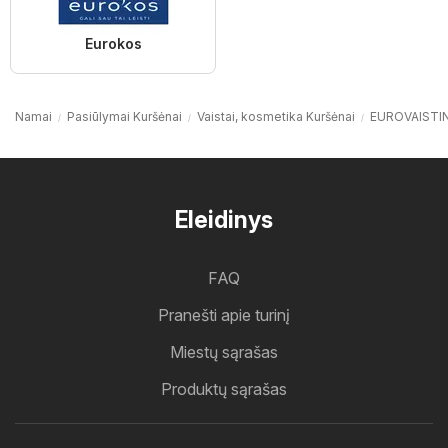
Eurokos
Namai
Pasiūlymai Kuršėnai
Vaistai, kosmetika Kuršėnai
EUROVAISTIN
Eleidinys
FAQ
Pranešti apie turinį
Miestų sąrašas
Produktų sąrašas