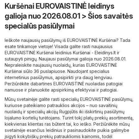
Kuršėnai EUROVAISTINĖ leidinys
galioja nuo 2026.08.01 > Šios savaitės
specialūs pasiūlymai
Ieškote naujausių pasiūlymų iš EUROVAISTINĖ Kuršėnai? Tada
esate tinkamoje vietoje! Visada galite rasti naujausius
EUROVAISTINĖ Kuršėnai leidinius
Kuršėnai - Eleidinys.lt
ir
sutaupyti pinigų. Naujausi pasiūlymai galioja nuo 2026.08.01.
Nepraleiskite naujausių nuolaidų, kurias EUROVAISTINĖ
Kuršėnai siūlo 36 puslapiuose. Naudojant specialius
internetinius pasiūlymus, apsipirkti yra daug lengviau.
Peržiūrėkite dabartines EUROVAISTINĖ nuolaidas patogiai
namuose ir planuokite apsipirkimą efektyviai ir patogiai.
Mūsų svetainėje galite rasti specialių EUROVAISTINĖ pasiūlymų,
kuriuose pateikiamo patrauklios akcijos – nuo ​​savaitinių
nuolaidų ir specialių akcijų Rugpjūtis iki išskirtinių pasiūlymų
lojalumo kortelių turėtojams. Turint tokį platų prekių asortimentą,
kiekvienas klientas ras būtent tai, ko ieško. Peržiūrėkite mūsų
svetainėje esančius leidinius ir pasinaudokite puikia galimybe
įsigyti kokybiškų prekių patraukliomis kainomis, todėl