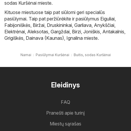
sodas Kuršėnai mieste.
Kituose miestuose taip pat siūlomi geri specialūs
pasiūlymai. Taip pat peržiūrėkite ir pasiūlymus
Eiguliai
,
Fabijoniškės
,
Biržai
,
Druskininkai
,
Garliava
,
Anykščiai
,
Elektrėnai
,
Aleksotas
,
Gargždai
,
Birzi
,
Joniškis
,
Antakalnis
,
Grigiškės
,
Dainava (Kaunas)
,
Ignalina
mieste.
Namai
Pasiūlymai Kuršėnai
Buitis, sodas Kuršėnai
Eleidinys
FAQ
Pranešti apie turinį
Miestų sąrašas