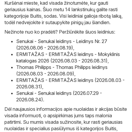
Kuršėnai mieste, kad visada žinotumėte, kur gauti
geriausius kainas. Šiuo metu 14 lankstinukų galite rasti
kategorijoje Buitis, sodas. Visi leidiniai galioja ribotą laiką,
todėl nedvejokite ir sutaupykite pinigų jau šiandien.
Nežinote nuo ko pradėti? Peržiūrėkite šiuos leidinius:
Senukai - Senukai leidinys - Leidinys Nr. 27
(2026.08.06 - 2026.08.19)
,
ERMITAŽAS - ERMITAŽAS leidinys - Mokyklinis
katalogas 2026 (2026.08.03 - 2026.08.31)
,
Thomas Philipps - Thomas Philipps leidinys
(2026.08.03 - 2026.08.09)
,
ERMITAŽAS - ERMITAŽAS leidinys (2026.08.03 -
2026.08.31)
,
Senukai - Senukai leidinys (2026.07.29 -
2026.08.24)
.
Dėl naujausios informacijos apie nuolaidas ir akcijas būsite
visada informuoti, o apsipirkimas jums taps malonia
patirtimi. Su mumis visada sužinosite, kur rasti geriausias
nuolaidas ir specialius pasiūlymus iš kategorijos Buitis,