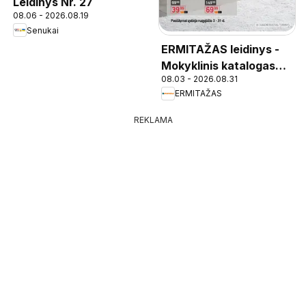
Leidinys Nr. 27
08.06 - 2026.08.19
Senukai
ERMITAŽAS leidinys -
Mokyklinis katalogas
08.03 - 2026.08.31
2026
ERMITAŽAS
REKLAMA