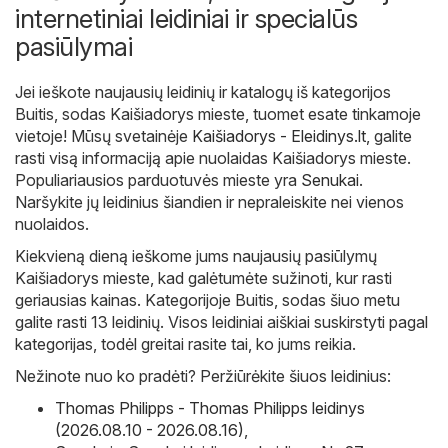
internetiniai leidiniai ir specialūs
pasiūlymai
Jei ieškote naujausių leidinių ir katalogų iš kategorijos
Buitis, sodas Kaišiadorys mieste, tuomet esate tinkamoje
vietoje! Mūsų svetainėje
Kaišiadorys - Eleidinys.lt
, galite
rasti visą informaciją apie nuolaidas Kaišiadorys mieste.
Populiariausios parduotuvės mieste yra
Senukai
.
Naršykite jų leidinius šiandien ir nepraleiskite nei vienos
nuolaidos.
Kiekvieną dieną ieškome jums naujausių pasiūlymų
Kaišiadorys mieste, kad galėtumėte sužinoti, kur rasti
geriausias kainas. Kategorijoje Buitis, sodas šiuo metu
galite rasti 13 leidinių. Visos leidiniai aiškiai suskirstyti pagal
kategorijas, todėl greitai rasite tai, ko jums reikia.
Nežinote nuo ko pradėti? Peržiūrėkite šiuos leidinius:
Thomas Philipps - Thomas Philipps leidinys
(2026.08.10 - 2026.08.16)
,