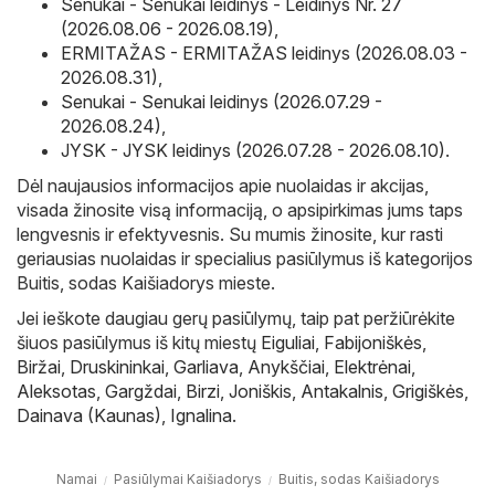
Senukai - Senukai leidinys - Leidinys Nr. 27
(2026.08.06 - 2026.08.19)
,
ERMITAŽAS - ERMITAŽAS leidinys (2026.08.03 -
2026.08.31)
,
Senukai - Senukai leidinys (2026.07.29 -
2026.08.24)
,
JYSK - JYSK leidinys (2026.07.28 - 2026.08.10)
.
Dėl naujausios informacijos apie nuolaidas ir akcijas,
visada žinosite visą informaciją, o apsipirkimas jums taps
lengvesnis ir efektyvesnis. Su mumis žinosite, kur rasti
geriausias nuolaidas ir specialius pasiūlymus iš kategorijos
Buitis, sodas Kaišiadorys mieste.
Jei ieškote daugiau gerų pasiūlymų, taip pat peržiūrėkite
šiuos pasiūlymus iš kitų miestų
Eiguliai
,
Fabijoniškės
,
Biržai
,
Druskininkai
,
Garliava
,
Anykščiai
,
Elektrėnai
,
Aleksotas
,
Gargždai
,
Birzi
,
Joniškis
,
Antakalnis
,
Grigiškės
,
Dainava (Kaunas)
,
Ignalina
.
Namai
Pasiūlymai Kaišiadorys
Buitis, sodas Kaišiadorys