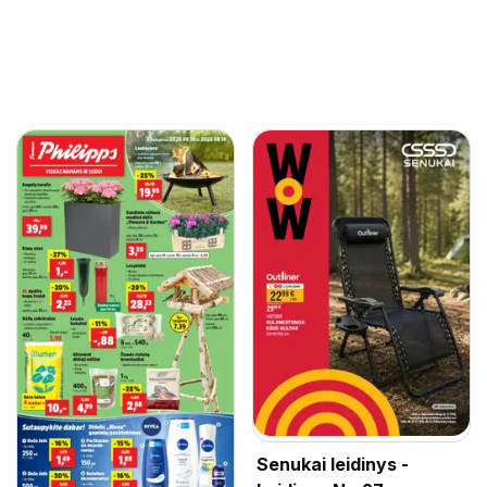
Senukai leidinys -