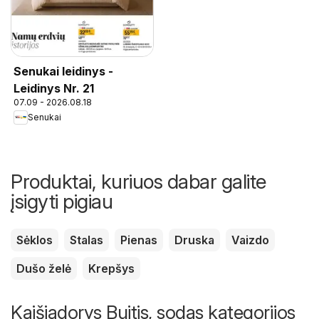
Senukai leidinys -
Leidinys Nr. 21
07.09 - 2026.08.18
Senukai
Produktai, kuriuos dabar galite
įsigyti pigiau
Sėklos
Stalas
Pienas
Druska
Vaizdo
Dušo želė
Krepšys
Kaišiadorys Buitis, sodas kategorijos