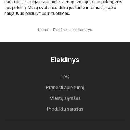
nuolaidas ir akcijas rastumėte vienoje vietoje, o tai palengvins
apsipirkimą. Mūsų svetainės dėka jūs turite informaciją apie
naujausius pasiūlymus ir nuolaidas.
Namai
Pasiūlymai Kaišiadorys
Eleidinys
FAQ
Pranešti apie turinį
Miestų sąrašas
Produktų sąrašas