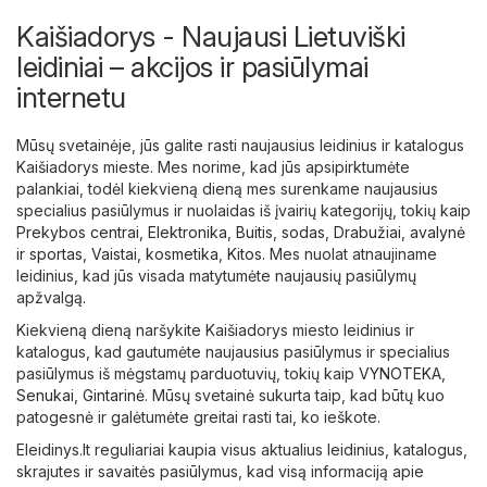
Kaišiadorys - Naujausi Lietuviški
leidiniai – akcijos ir pasiūlymai
internetu
Mūsų svetainėje, jūs galite rasti naujausius leidinius ir katalogus
Kaišiadorys mieste. Mes norime, kad jūs apsipirktumėte
palankiai, todėl kiekvieną dieną mes surenkame naujausius
specialius pasiūlymus ir nuolaidas iš įvairių kategorijų, tokių kaip
Prekybos centrai
,
Elektronika
,
Buitis, sodas
,
Drabužiai, avalynė
ir sportas
,
Vaistai, kosmetika
,
Kitos
. Mes nuolat atnaujiname
leidinius, kad jūs visada matytumėte naujausių pasiūlymų
apžvalgą.
Kiekvieną dieną naršykite Kaišiadorys miesto leidinius ir
katalogus, kad gautumėte naujausius pasiūlymus ir specialius
pasiūlymus iš mėgstamų parduotuvių, tokių kaip
VYNOTEKA
,
Senukai
,
Gintarinė
. Mūsų svetainė sukurta taip, kad būtų kuo
patogesnė ir galėtumėte greitai rasti tai, ko ieškote.
Eleidinys.lt reguliariai kaupia visus aktualius leidinius, katalogus,
skrajutes ir savaitės pasiūlymus, kad visą informaciją apie