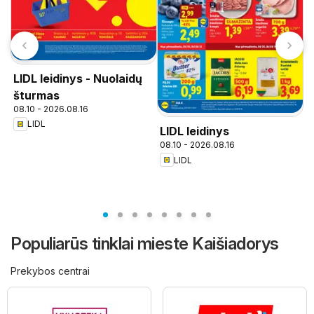
LIDL leidinys - Nuolaidų
šturmas
08.10 - 2026.08.16
LIDL
LIDL leidinys
08.10 - 2026.08.16
T
LIDL
0
Populiarūs tinklai mieste Kaišiadorys
Prekybos centrai