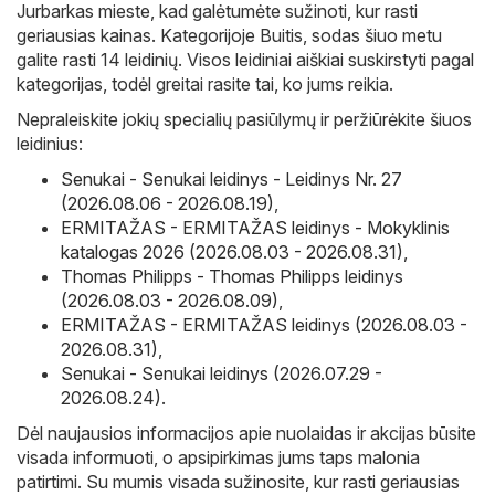
Jurbarkas mieste, kad galėtumėte sužinoti, kur rasti
geriausias kainas. Kategorijoje Buitis, sodas šiuo metu
galite rasti 14 leidinių. Visos leidiniai aiškiai suskirstyti pagal
kategorijas, todėl greitai rasite tai, ko jums reikia.
Nepraleiskite jokių specialių pasiūlymų ir peržiūrėkite šiuos
leidinius:
Senukai - Senukai leidinys - Leidinys Nr. 27
(2026.08.06 - 2026.08.19)
,
ERMITAŽAS - ERMITAŽAS leidinys - Mokyklinis
katalogas 2026 (2026.08.03 - 2026.08.31)
,
Thomas Philipps - Thomas Philipps leidinys
(2026.08.03 - 2026.08.09)
,
ERMITAŽAS - ERMITAŽAS leidinys (2026.08.03 -
2026.08.31)
,
Senukai - Senukai leidinys (2026.07.29 -
2026.08.24)
.
Dėl naujausios informacijos apie nuolaidas ir akcijas būsite
visada informuoti, o apsipirkimas jums taps malonia
patirtimi. Su mumis visada sužinosite, kur rasti geriausias