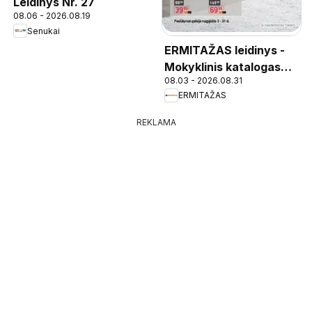
Leidinys Nr. 27
08.06 - 2026.08.19
Senukai
ERMITAŽAS leidinys -
Mokyklinis katalogas
08.03 - 2026.08.31
2026
ERMITAŽAS
REKLAMA