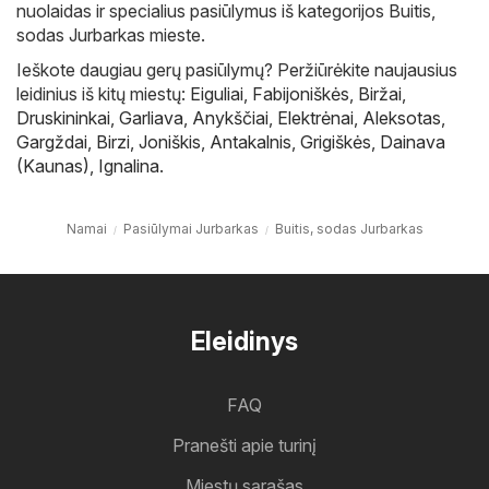
nuolaidas ir specialius pasiūlymus iš kategorijos Buitis,
sodas Jurbarkas mieste.
Ieškote daugiau gerų pasiūlymų? Peržiūrėkite naujausius
leidinius iš kitų miestų:
Eiguliai
,
Fabijoniškės
,
Biržai
,
Druskininkai
,
Garliava
,
Anykščiai
,
Elektrėnai
,
Aleksotas
,
Gargždai
,
Birzi
,
Joniškis
,
Antakalnis
,
Grigiškės
,
Dainava
(Kaunas)
,
Ignalina
.
Namai
Pasiūlymai Jurbarkas
Buitis, sodas Jurbarkas
Eleidinys
FAQ
Pranešti apie turinį
Miestų sąrašas