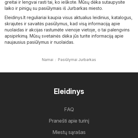
greitai ir lengvai rasti tai, ko ieškote. Mūsų dėka sutaupysite
laiko ir pinigų su pasiūlymais iš Jurbarkas miesto.
Eleidinys.lt reguliariai kaupia visus aktualius leidinius, katalogus,
skrajutes ir savaitės pasiūlymus, kad visą informaciją apie
nuolaidas ir akcijas rastumėte vienoje vietoje, o tai palengvins
apsipirkimą. Mūsų svetainės dėka jūs turite informaciją apie
naujausius pasiūlymus ir nuolaidas.
Namai
Pasiūlymai Jurbarkas
Eleidinys
FAQ
Pranešti apie turinį
Miestų sąrašas