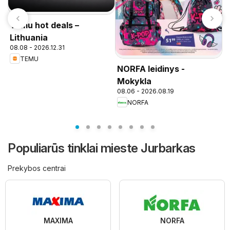
Temu hot deals –
Lithuania
08.08 - 2026.12.31
TEMU
NORFA leidinys -
P
n
Mokykla
08.06 - 2026.08.19
NORFA
Populiarūs tinklai mieste Jurbarkas
Prekybos centrai
MAXIMA
NORFA