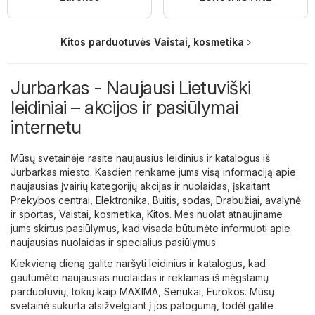
Kitos parduotuvės Vaistai, kosmetika
Jurbarkas - Naujausi Lietuviški
leidiniai – akcijos ir pasiūlymai
internetu
Mūsų svetainėje rasite naujausius leidinius ir katalogus iš
Jurbarkas miesto. Kasdien renkame jums visą informaciją apie
naujausias įvairių kategorijų akcijas ir nuolaidas, įskaitant
Prekybos centrai
,
Elektronika
,
Buitis, sodas
,
Drabužiai, avalynė
ir sportas
,
Vaistai, kosmetika
,
Kitos
. Mes nuolat atnaujiname
jums skirtus pasiūlymus, kad visada būtumėte informuoti apie
naujausias nuolaidas ir specialius pasiūlymus.
Kiekvieną dieną galite naršyti leidinius ir katalogus, kad
gautumėte naujausias nuolaidas ir reklamas iš mėgstamų
parduotuvių, tokių kaip
MAXIMA
,
Senukai
,
Eurokos
. Mūsų
svetainė sukurta atsižvelgiant į jos patogumą, todėl galite