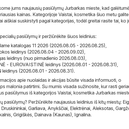
škome jums naujausių pasiūlymų Jurbarkas mieste, kad galėtum
eriausias kainas. Kategorijoje Vaistai, kosmetika šiuo metu galite
iai aiškiai suskirstyti pagal kategorijas, todėl greitai rasite tai, ko
pecialių pasiūlymų ir peržiūrėkite šiuos leidinius:
iflame katalogas 11 2026 (2026.08.05 - 2026.08.25)
,
okos leidinys (2026.08.04 - 2026.09.02)
,
as leidinys (nuo pirmadienio 2026.08.03)
,
 - EUROVAISTINĖ leidinys (2026.08.01 - 2026.08.31)
,
eidinys (2026.08.01 - 2026.08.31)
.
macijos apie nuolaidas ir akcijas būsite visada informuoti, o
ps malonia patirtimi. Su mumis visada sužinosite, kur rasti geri
ius pasiūlymus iš kategorijos Vaistai, kosmetika Jurbarkas miest
 pasiūlymų? Peržiūrėkite naujausius leidinius iš kitų miestų:
Eig
,
Druskininkai
,
Garliava
,
Anykščiai
,
Elektrėnai
,
Aleksotas
,
Gargž
kalnis
,
Grigiškės
,
Dainava (Kaunas)
,
Ignalina
.