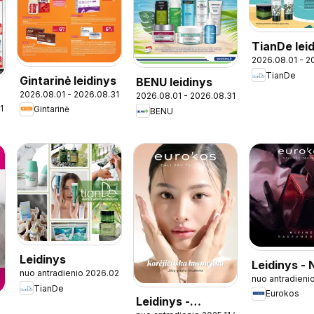
TianDe leid
2026.08.01 - 2
Atėjo karš
TianDe
pasiūlymų
Gintarinė leidinys
BENU leidinys
2026.08.01 - 2026.08.31
2026.08.01 - 2026.08.31
1
Gintarinė
BENU
Leidinys
Leidinys - 
nuo antradienio 2026.02.10
nuo antradienio
parfumerij
TianDe
Eurokos
Leidinys -