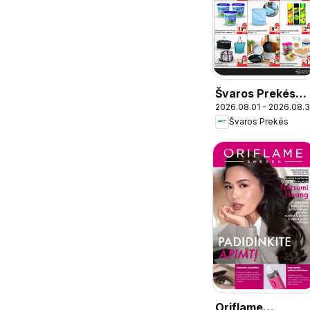
Švaros Prekés
2026.08.01 - 2026.08.3
leidinys
Švaros Prekés
Oriflame