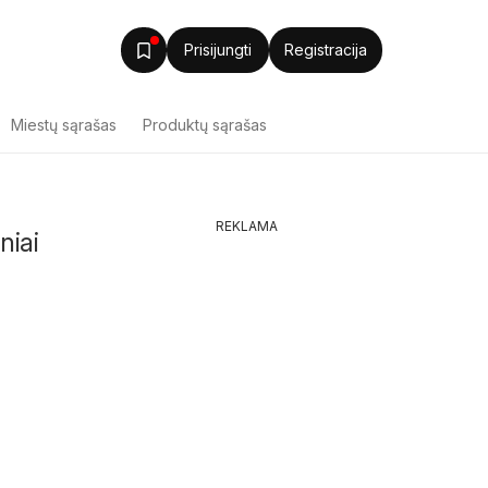
Prisijungti
Registracija
Miestų sąrašas
Produktų sąrašas
REKLAMA
niai