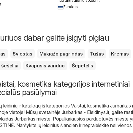
nuo antradienio 2025.11.25
Korėjietiška
5
Eurokos
kosmetika
uriuos dabar galite įsigyti pigiau
žas
Sviestas
Makiažo pagrindas
Tušas
Kremas
 šešėliai
Kvapusis vanduo
Šepetėlis
stai, kosmetika kategorijos internetiniai
pecialūs pasiūlymai
ų leidinių ir katalogų iš kategorijos Vaistai, kosmetika Jurbarkas
moje vietoje! Mūsų svetainėje
Jurbarkas - Eleidinys.lt
, galite rast
olaidas Jurbarkas mieste. Populiariausios parduotuvės mieste y
STINĖ
. Naršykite jų leidinius šiandien ir nepraleiskite nei vienos