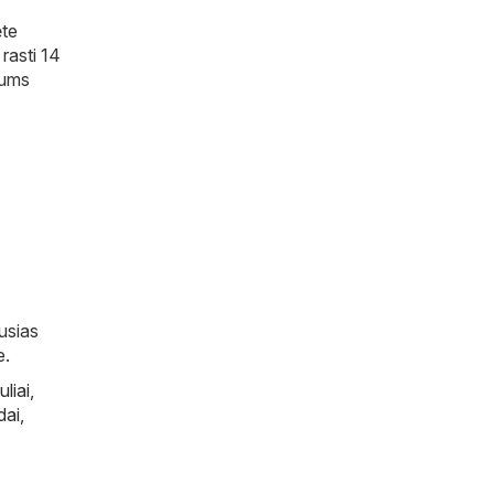
ėte
 rasti 14
 jums
ausias
e.
uliai
,
dai
,