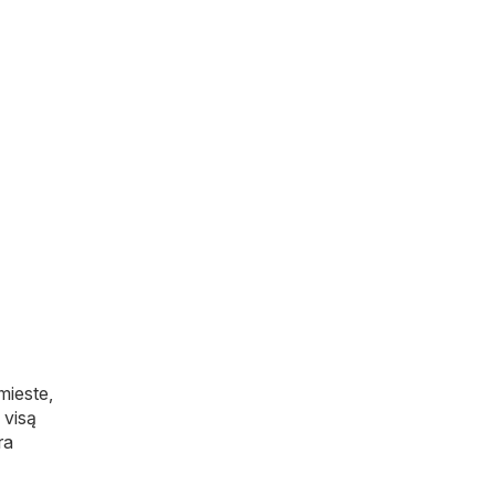
 mieste,
i visą
ra