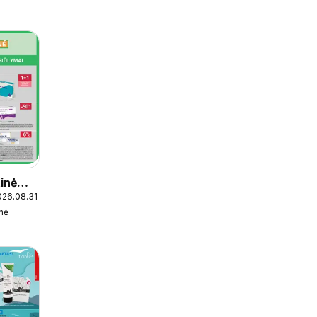
inė
026.08.31
inė