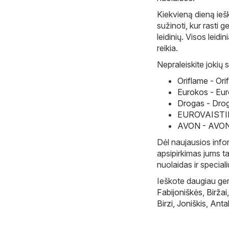
Kiekvieną dieną ie
sužinoti, kur rasti g
leidinių. Visos leidin
reikia.
Nepraleiskite jokių s
Oriflame - Or
Eurokos - Eur
Drogas - Drog
EUROVAISTINĖ
AVON - AVON l
Dėl naujausios infor
apsipirkimas jums ta
nuolaidas ir special
Ieškote daugiau gerų
Fabijoniškės
,
Biržai
Birzi
,
Joniškis
,
Anta