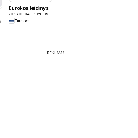
Eurokos leidinys
2026.08.04 - 2026.09.02
Eurokos
25
6
REKLAMA