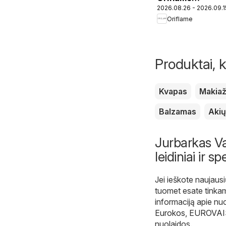
2026.08.26 - 2026.09.1
katalogas 12
Oriflame
2026
Produktai, k
Kvapas
Makia
Balzamas
Akių
Jurbarkas Vai
leidiniai ir s
Jei ieškote naujausi
tuomet esate tinka
informaciją apie nu
Eurokos
,
EUROVAI
nuolaidos.