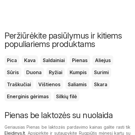
Peržiūrėkite pasiūlymus ir kitiems
populiariems produktams
Pica
Kava
Saldainiai
Pienas
Aliejus
Sūris
Duona
Ryžiai
Kumpis
Surimi
Traškučiai
Vištienos
Saliamis
Skara
Energinis gėrimas
Silkių filė
Pienas be laktozės su nuolaida
Geriausias Pienas be laktozės pardavimo kainas galite rasti tik
Eleidinys.lt
. Apsipirkite ir sutaupykite Rugpjūtis mėnesį kartu su