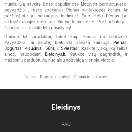
mumis. Šią savaitę šiose populiariose Lietuvos parduotuvėse,
pavyzdžiui , rasite specialias Pienas be laktozės kainas. Ar
peržiūrėjote jų naujausius leidinius? Šiuo metu Pienas be
laktozės akcijas galite rasti šiuose leidiniuose: . Peržiūrėkite jas
šiandien ir atraskite kitų pasiūlymų!
Domina kiti produktai, tokie kaip Pienas be laktozės?
Pavyzdžiui, ar žinote, kiek šią savaitę kainuoja
Pienas
,
Jogurtas
,
Kiaušiniai
,
Sūris
ir
Sviestas
? Raskite viską, ką reikia
žinoti, naudodami
Eleidinys.lt
. Gaukite visų pagrindinių ir
mažesnių parduotuvių nuolaidų apžvalgą vienoje vietoje.
Namai
Produktų sąrašas
Pienas be laktozės
Eleidinys
FAQ