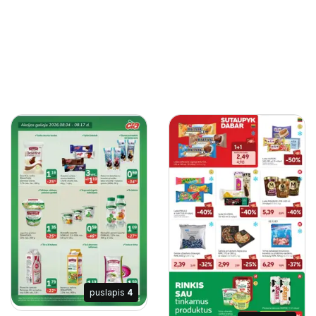
puslapis
4