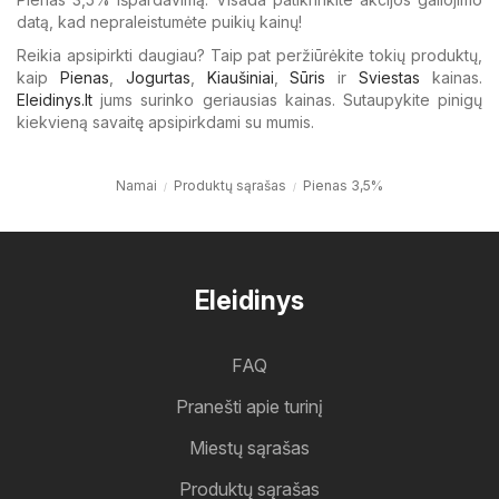
datą, kad nepraleistumėte puikių kainų!
Reikia apsipirkti daugiau? Taip pat peržiūrėkite tokių produktų,
kaip
Pienas
,
Jogurtas
,
Kiaušiniai
,
Sūris
ir
Sviestas
kainas.
Eleidinys.lt
jums surinko geriausias kainas. Sutaupykite pinigų
kiekvieną savaitę apsipirkdami su mumis.
Namai
Produktų sąrašas
Pienas 3,5%
Eleidinys
FAQ
Pranešti apie turinį
Miestų sąrašas
Produktų sąrašas