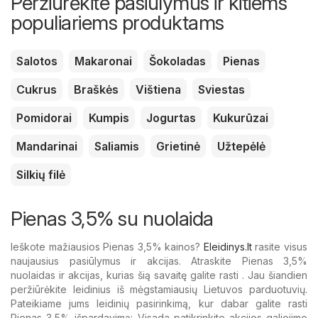
Peržiūrėkite pasiūlymus ir kitiems
populiariems produktams
Salotos
Makaronai
Šokoladas
Pienas
Cukrus
Braškės
Vištiena
Sviestas
Pomidorai
Kumpis
Jogurtas
Kukurūzai
Mandarinai
Saliamis
Grietinė
Užtepėlė
Silkių filė
Pienas 3,5% su nuolaida
Ieškote mažiausios Pienas 3,5% kainos?
Eleidinys.lt
rasite visus
naujausius pasiūlymus ir akcijas. Atraskite Pienas 3,5%
nuolaidas ir akcijas, kurias šią savaitę galite rasti . Jau šiandien
peržiūrėkite leidinius iš mėgstamiausių Lietuvos parduotuvių.
Pateikiame jums leidinių pasirinkimą, kur dabar galite rasti
Pienas 3,5% išpardavimą: Visada patikrinkite akcijos galiojimo