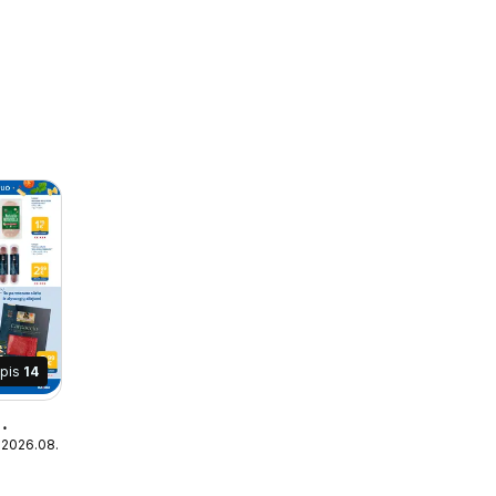
apis
14
 2026.08.31
Italijos