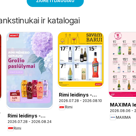
ŽIŪRĖTI DAUGIAU
ankstinukai ir katalogai
Rimi leidinys -
2026.07.28 - 2026.08.10
Alkoholinių
MAXIMA le
Rimi
gėrimų
2026.08.06 - 
- Skonių d
7
Rimi leidinys -
MAXIMA
2026.07.28 - 2026.08.24
Grožio pasiūlymai
Rimi