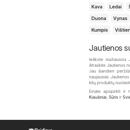
Kava
Ledai
Duona
Vynas
Kumpis
Vištie
Jautienos s
Ieškote mažiausios 
Atraskite Jautienos nu
Jau šiandien peržiūr
naujausias Jautienos a
kitų produktų nuolaid
Einate apsipirkti ir
Kiaušiniai
,
Sūris
ir
Svi