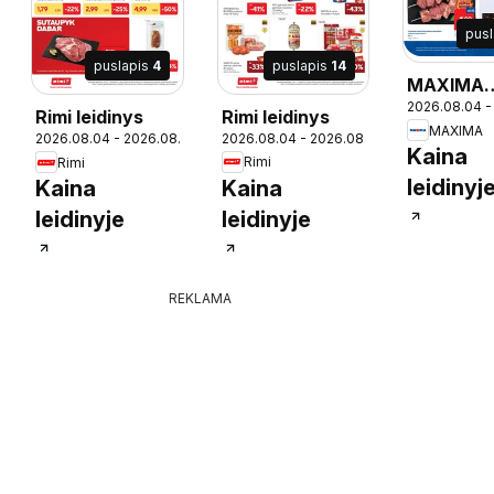
pus
puslapis
14
puslapis
4
MAXIMA
2026.08.04 -
leidinys
Rimi leidinys
Rimi leidinys
MAXIMA
18
2026.08.04 - 2026.08.10
2026.08.04 - 2026.08.10
Kaina
Rimi
Rimi
leidinyj
Kaina
Kaina
leidinyje
leidinyje
REKLAMA