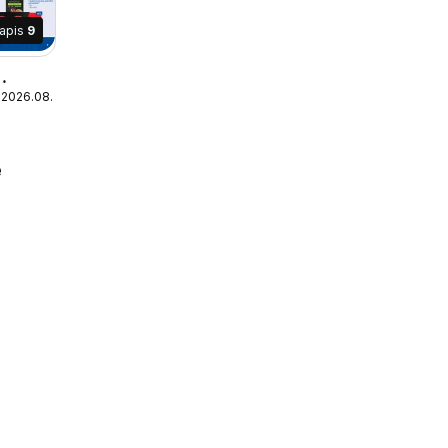
lapis
9
 2026.08.10
e