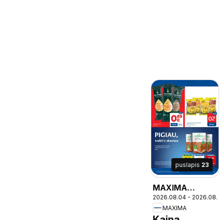
puslapis
23
MAXIMA
2026.08.04 - 2026.08.
leidinys
MAXIMA
Kaina