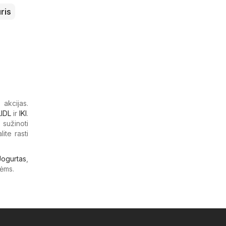
ris
 akcijas.
LIDL
ir
IKI
.
 sužinoti
ite rasti
Jogurtas
,
ėms.