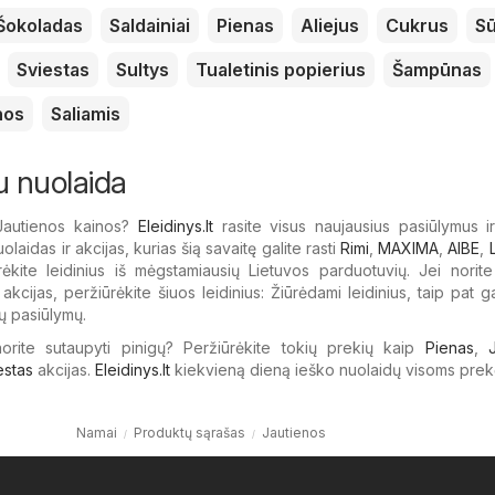
Šokoladas
Saldainiai
Pienas
Aliejus
Cukrus
Sū
Sviestas
Sultys
Tualetinis popierius
Šampūnas
nos
Saliamis
u nuolaida
Jautienos kainos?
Eleidinys.lt
rasite visus naujausius pasiūlymus ir
olaidas ir akcijas, kurias šią savaitę galite rasti
Rimi
,
MAXIMA
,
AIBE
,
ėkite leidinius iš mėgstamiausių Lietuvos parduotuvių. Jei norite
kcijas, peržiūrėkite šiuos leidinius: Žiūrėdami leidinius, taip pat gal
ų pasiūlymų.
 norite sutaupyti pinigų? Peržiūrėkite tokių prekių kaip
Pienas
,
estas
akcijas.
Eleidinys.lt
kiekvieną dieną ieško nuolaidų visoms prek
Namai
Produktų sąrašas
Jautienos