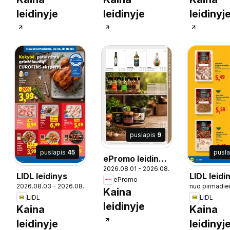
leidinyje
leidinyje
leidinyj
puslapis
9
puslapis
45
pusl
ePromo leidinys
09
2026.08.01 - 2026.08.31
- Food service
LIDL leidinys
LIDL leidi
ePromo
2026.08.03 - 2026.08.09
nuo pirmadie
Grilio kat
Kaina
LIDL
LIDL
leidinyje
Kaina
Kaina
leidinyje
leidinyj