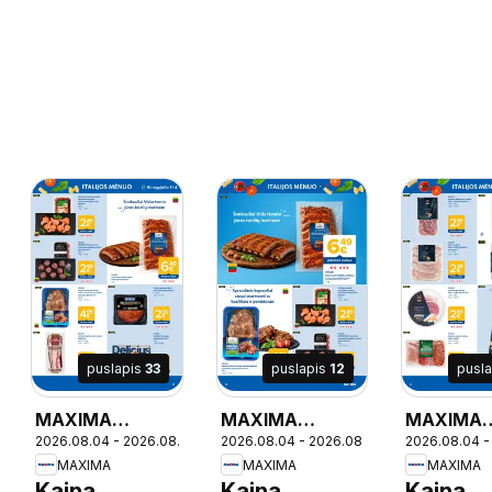
puslapis
33
puslapis
12
pusl
MAXIMA
MAXIMA
MAXIMA
10
2026.08.04 - 2026.08.10
2026.08.04 - 2026.08.31
2026.08.04 -
leidinys
leidinys - Italijos
leidinys - 
MAXIMA
MAXIMA
MAXIMA
mėnuo
mėnuo
Kaina
Kaina
Kaina