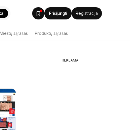
ka
Prisijungti
Registracija
Miestų sąrašas
Produktų sąrašas
REKLAMA