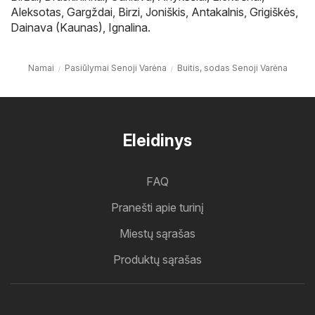
Aleksotas
,
Gargždai
,
Birzi
,
Joniškis
,
Antakalnis
,
Grigiškės
,
Dainava (Kaunas)
,
Ignalina
.
Namai
Pasiūlymai Senoji Varėna
Buitis, sodas Senoji Varėna
Eleidinys
FAQ
Pranešti apie turinį
Miestų sąrašas
Produktų sąrašas