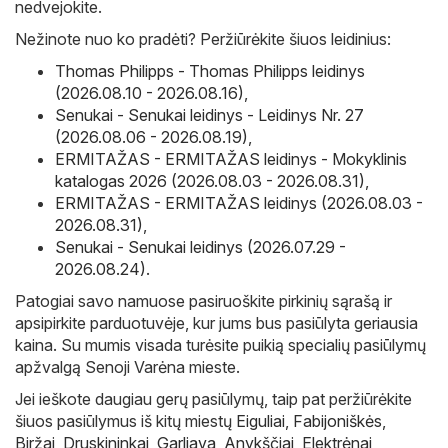
nedvejokite.
Nežinote nuo ko pradėti? Peržiūrėkite šiuos leidinius:
Thomas Philipps - Thomas Philipps leidinys
(2026.08.10 - 2026.08.16)
,
Senukai - Senukai leidinys - Leidinys Nr. 27
(2026.08.06 - 2026.08.19)
,
ERMITAŽAS - ERMITAŽAS leidinys - Mokyklinis
katalogas 2026 (2026.08.03 - 2026.08.31)
,
ERMITAŽAS - ERMITAŽAS leidinys (2026.08.03 -
2026.08.31)
,
Senukai - Senukai leidinys (2026.07.29 -
2026.08.24)
.
Patogiai savo namuose pasiruoškite pirkinių sąrašą ir
apsipirkite parduotuvėje, kur jums bus pasiūlyta geriausia
kaina. Su mumis visada turėsite puikią specialių pasiūlymų
apžvalgą Senoji Varėna mieste.
Jei ieškote daugiau gerų pasiūlymų, taip pat peržiūrėkite
šiuos pasiūlymus iš kitų miestų
Eiguliai
,
Fabijoniškės
,
Biržai
,
Druskininkai
,
Garliava
,
Anykščiai
,
Elektrėnai
,