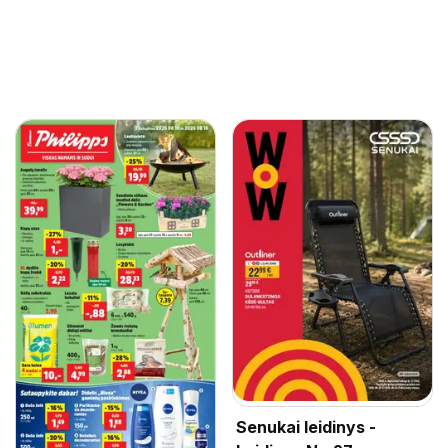
Senukai leidinys -