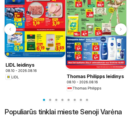
LIDL leidinys
L
08.10 - 2026.08.16
p
Thomas Philipps leidinys
LIDL
0
08.10 - 2026.08.16
Thomas Philipps
Populiarūs tinklai mieste Senoji Varėna