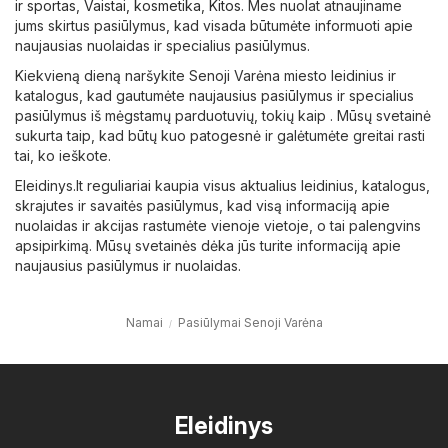
ir sportas
,
Vaistai, kosmetika
,
Kitos
. Mes nuolat atnaujiname
jums skirtus pasiūlymus, kad visada būtumėte informuoti apie
naujausias nuolaidas ir specialius pasiūlymus.
Kiekvieną dieną naršykite Senoji Varėna miesto leidinius ir
katalogus, kad gautumėte naujausius pasiūlymus ir specialius
pasiūlymus iš mėgstamų parduotuvių, tokių kaip . Mūsų svetainė
sukurta taip, kad būtų kuo patogesnė ir galėtumėte greitai rasti
tai, ko ieškote.
Eleidinys.lt reguliariai kaupia visus aktualius leidinius, katalogus,
skrajutes ir savaitės pasiūlymus, kad visą informaciją apie
nuolaidas ir akcijas rastumėte vienoje vietoje, o tai palengvins
apsipirkimą. Mūsų svetainės dėka jūs turite informaciją apie
naujausius pasiūlymus ir nuolaidas.
Namai
Pasiūlymai Senoji Varėna
Eleidinys