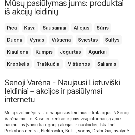
Mūsų pasiūlymas jums: produktai
iš akcijų leidinių
Pica
Kava
Sausainiai
Aliejus
Sūris
Duona
Vynas
Vištiena
Sviestas
Sultys
Kiauliena
Kumpis
Jogurtas
Agurkai
Krepšelis
Traškučiai
Vištienos
Saliamis
Senoji Varėna - Naujausi Lietuviški
leidiniai – akcijos ir pasiūlymai
internetu
Mūsų svetainėje rasite naujausius leidinius ir katalogus iš Senoji
Varėna miesto. Kasdien renkame jums visą informaciją apie
naujausias įvairių kategorijų akcijas ir nuolaidas, įskaitant
Prekybos centrai
,
Elektronika
,
Buitis, sodas
,
Drabužiai, avalynė