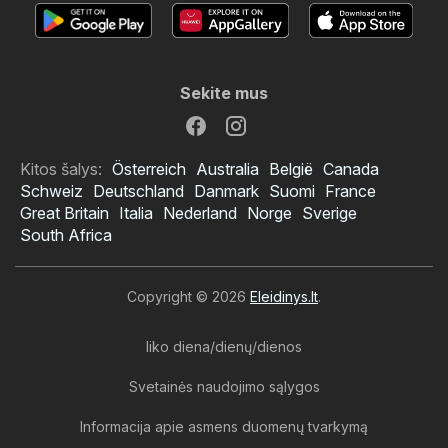
Sekite mus
Kitos šalys:
Österreich
Australia
België
Canada
Schweiz
Deutschland
Danmark
Suomi
France
Great Britain
Italia
Nederland
Norge
Sverige
South Africa
Copyright © 2026
Eleidinys.lt
.
liko diena/dienų/dienos
Svetainės naudojimo sąlygos
Informacija apie asmens duomenų tvarkymą