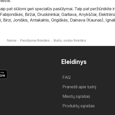
ieste.
ip pat siūlomi geri specialūs pasiūlymai. Taip pat peržiūrėkite ir
Fabijoniškės
,
Biržai
,
Druskininkai
,
Garliava
,
Anykščiai
,
Elektrėna
i
,
Birzi
,
Joniškis
,
Antakalnis
,
Grigiškės
,
Dainava (Kaunas)
,
Ignal
Namai
Pasiūlymai Rokiškis
Buitis, sodas Rokiškis
Eleidinys
FAQ
Pranešti apie turinį
Miestų sąrašas
Produktų sąrašas