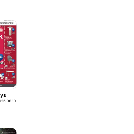
nys
026.08.10