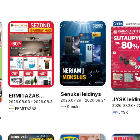
Senukai leidinys
ERMITAŽAS
JYSK leidi
2026.07.29 - 2026.08.24
2026.08.03 - 2026.08.31
leidinys
2026.07.28 - 2
Senukai
ERMITAŽAS
JYSK
09