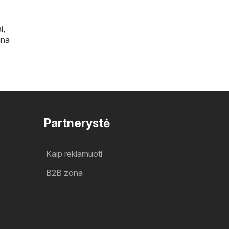
i
,
ina
Partnerystė
Kaip reklamuoti
B2B zona