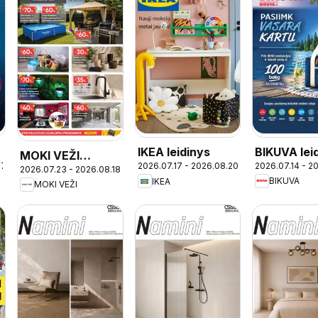
BIKUVA lei
-
IKEA leidinys
MOKI VEŽI
2026.07.14 - 2
07
2026.07.17 - 2026.08.20
2026.07.23 - 2026.08.18
leidinys
BIKUVA
IKEA
MOKI VEŽI