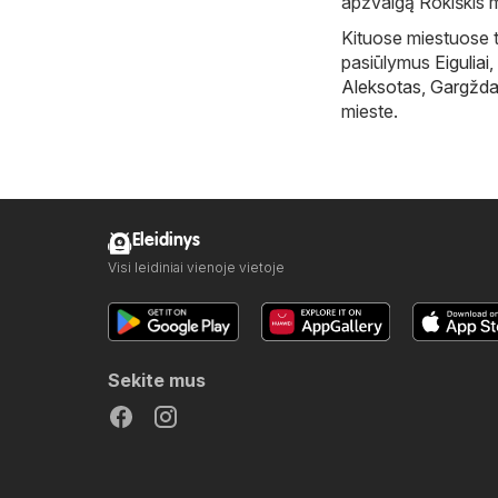
apžvalgą Rokiškis m
Kituose miestuose ta
pasiūlymus
Eiguliai
,
Aleksotas
,
Gargžda
mieste.
Eleidinys
Visi leidiniai vienoje vietoje
Sekite mus