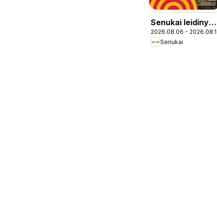
Senukai leidinys 
2026.08.06 - 2026.08.
Leidinys Nr. 27
Senukai