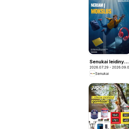
Senukai leidinys 
2026.07.29 - 2026.09.
Leidinys Nr. 25
Senukai