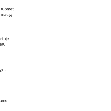
e, tuomet
ormaciją
rijoje
 jau
03 -
 jums