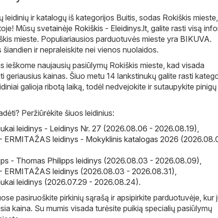
ų leidinių ir katalogų iš kategorijos Buitis, sodas Rokiškis miest
toje! Mūsų svetainėje
Rokiškis - Eleidinys.lt
, galite rasti visą inf
škis mieste. Populiariausios parduotuvės mieste yra
BIKUVA
.
s šiandien ir nepraleiskite nei vienos nuolaidos.
s ieškome naujausių pasiūlymų Rokiškis mieste, kad visada
i geriausius kainas. Šiuo metu 14 lankstinukų galite rasti katego
eidiniai galioja ribotą laiką, todėl nedvejokite ir sutaupykite pinigų
ėti? Peržiūrėkite šiuos leidinius:
ukai leidinys - Leidinys Nr. 27 (2026.08.06 - 2026.08.19)
,
ERMITAŽAS leidinys - Mokyklinis katalogas 2026 (2026.08.
ps - Thomas Philipps leidinys (2026.08.03 - 2026.08.09)
,
ERMITAŽAS leidinys (2026.08.03 - 2026.08.31)
,
ukai leidinys (2026.07.29 - 2026.08.24)
.
e pasiruoškite pirkinių sąrašą ir apsipirkite parduotuvėje, kur
sia kaina. Su mumis visada turėsite puikią specialių pasiūlymų