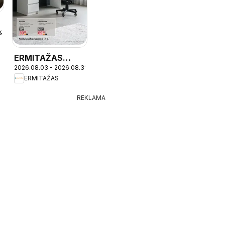
-
19
ERMITAŽAS
2026.08.03 - 2026.08.31
leidinys -
ERMITAŽAS
Mokyklinis
katalogas 2026
REKLAMA