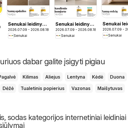
Senukai lei
Senukai leidinys -
Senukai leidinys -
0
2026.07.09 - 2
2026.07.09 - 2026.08.18
2026.07.09 - 2026.08.18
Leidinys Nr
Leidinys Nr. 23
Leidinys Nr. 22
Senukai
Senukai
Senukai
uriuos dabar galite įsigyti pigiau
Pagalvė
Kilimas
Aliejus
Lentyna
Kėdė
Duona
Dėžė
Tualetinis popierius
Vazonas
Maišytuvas
s, sodas kategorijos internetiniai leidiniai 
siūlymai