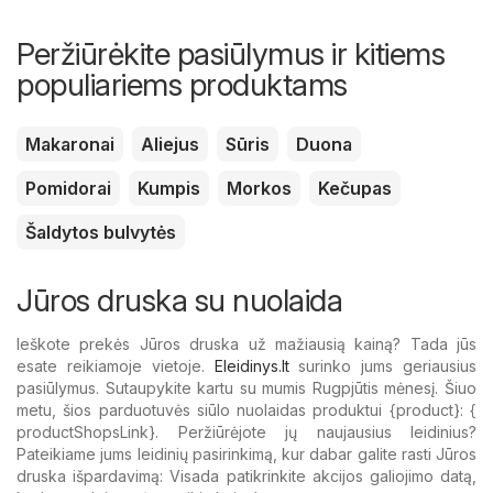
Peržiūrėkite pasiūlymus ir kitiems
populiariems produktams
Makaronai
Aliejus
Sūris
Duona
Pomidorai
Kumpis
Morkos
Kečupas
Šaldytos bulvytės
Jūros druska su nuolaida
Ieškote prekės Jūros druska už mažiausią kainą? Tada jūs
esate reikiamoje vietoje.
Eleidinys.lt
surinko jums geriausius
pasiūlymus. Sutaupykite kartu su mumis Rugpjūtis mėnesį. Šiuo
metu, šios parduotuvės siūlo nuolaidas produktui {​product}: {​
productShopsLink}. Peržiūrėjote jų naujausius leidinius?
Pateikiame jums leidinių pasirinkimą, kur dabar galite rasti Jūros
druska išpardavimą: Visada patikrinkite akcijos galiojimo datą,