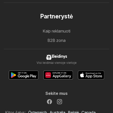
Partnerystė
Kaip reklamuoti
B2B zona
Eleidinys
Visi leidiniai vienoje vietoje
Sekite mus
Kitos šalys:
Österreich
Australia
België
Canada