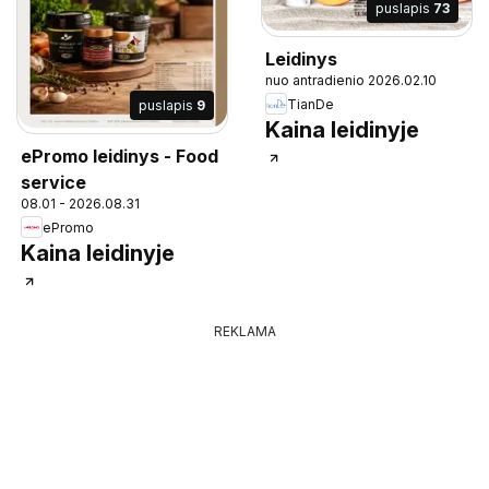
puslapis
73
Leidinys
nuo antradienio 2026.02.10
TianDe
puslapis
9
Kaina leidinyje
ePromo leidinys - Food
service
08.01 - 2026.08.31
ePromo
Kaina leidinyje
REKLAMA