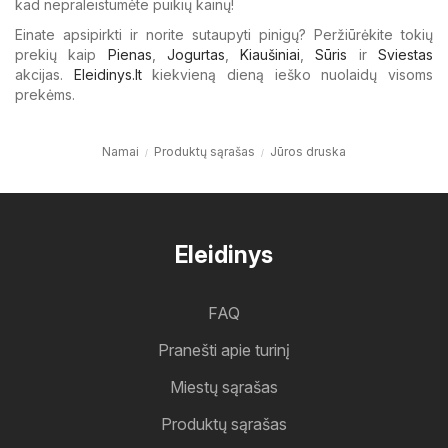
kad nepraleistumėte puikių kainų!
Einate apsipirkti ir norite sutaupyti pinigų? Peržiūrėkite tokių
prekių kaip
Pienas
,
Jogurtas
,
Kiaušiniai
,
Sūris
ir
Sviestas
akcijas.
Eleidinys.lt
kiekvieną dieną ieško nuolaidų visoms
prekėms.
Namai
Produktų sąrašas
Jūros druska
Eleidinys
FAQ
Pranešti apie turinį
Miestų sąrašas
Produktų sąrašas