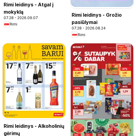
Rimi leidinys - Atgal į
mokyklą
Rimi leidinys - Grožio
07.28 - 2026.09.07
pasiūlymai
Rimi
07.28 - 2026.08.24
Rimi
Rimi leidinys - Alkoholinių
gėrimų