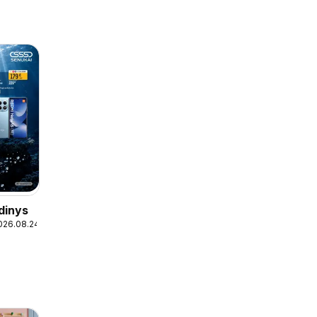
dinys
026.08.24