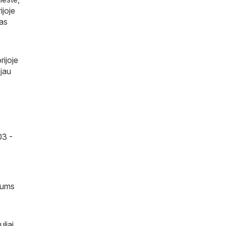
ijoje
jas
rijoje
 jau
03 -
 jums
uliai
,