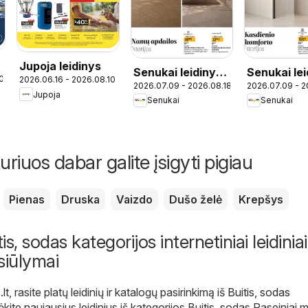
Jupoja leidinys
Senukai leidinys -
Senukai lei
0
2026.06.16 - 2026.08.10
2026.07.09 - 2026.08.18
2026.07.09 - 2
Leidinys Nr. 23
Leidinys Nr
Jupoja
Senukai
Senukai
uriuos dabar galite įsigyti pigiau
Pienas
Druska
Vaizdo
Dušo želė
Krepšys
is, sodas kategorijos internetiniai leidiniai 
siūlymai
.lt
, rasite platų leidinių ir katalogų pasirinkimą iš
Buitis, sodas
ėkite naujausius leidinius iš kategorijos Buitis, sodas Raseiniai m