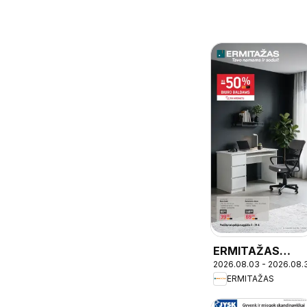
ERMITAŽAS
2026.08.03 - 2026.08.
leidinys -
ERMITAŽAS
Mokyklinis
katalogas 2026