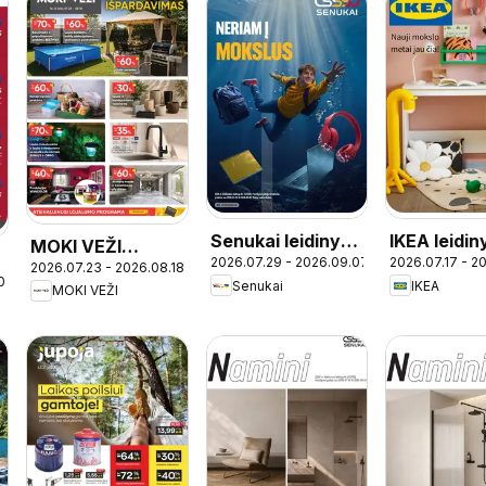
Senukai leidinys -
IKEA leidin
MOKI VEŽI
2026.07.29 - 2026.09.07
2026.07.17 - 2
Leidinys Nr. 25
2026.07.23 - 2026.08.18
leidinys
0
Senukai
IKEA
MOKI VEŽI