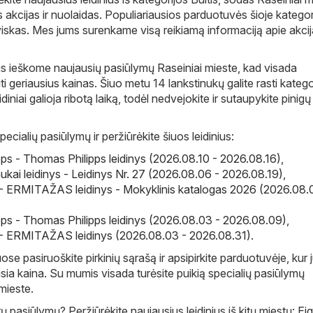
s akcijas ir nuolaidas. Populiariausios parduotuvės šioje kategor
 viskas. Mes jums surenkame visą reikiamą informaciją apie akci
s ieškome naujausių pasiūlymų Raseiniai mieste, kad visada
i geriausius kainas. Šiuo metu 14 lankstinukų galite rasti katego
eidiniai galioja ribotą laiką, todėl nedvejokite ir sutaupykite pinigų
pecialių pasiūlymų ir peržiūrėkite šiuos leidinius:
ps - Thomas Philipps leidinys (2026.08.10 - 2026.08.16)
,
ukai leidinys - Leidinys Nr. 27 (2026.08.06 - 2026.08.19)
,
ERMITAŽAS leidinys - Mokyklinis katalogas 2026 (2026.08.
ps - Thomas Philipps leidinys (2026.08.03 - 2026.08.09)
,
ERMITAŽAS leidinys (2026.08.03 - 2026.08.31)
.
e pasiruoškite pirkinių sąrašą ir apsipirkite parduotuvėje, kur
sia kaina. Su mumis visada turėsite puikią specialių pasiūlymų
mieste.
 pasiūlymų? Peržiūrėkite naujausius leidinius iš kitų miestų:
Eig