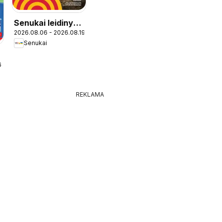
Senukai leidinys -
2026.08.06 - 2026.08.19
Leidinys Nr. 27
Senukai
6
REKLAMA