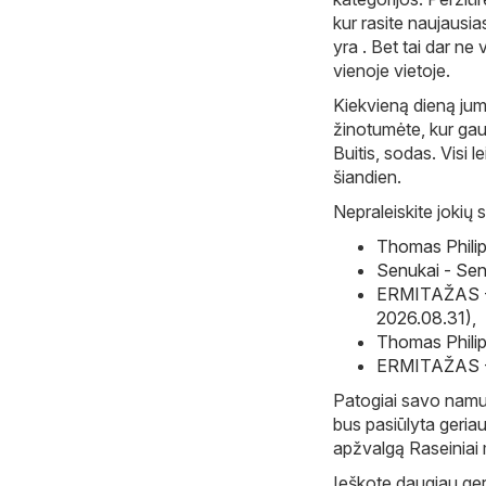
kur rasite naujausia
yra . Bet tai dar ne
vienoje vietoje.
Kiekvieną dieną jum
žinotumėte, kur gaut
Buitis, sodas. Visi l
šiandien.
Nepraleiskite jokių s
Thomas Philip
Senukai - Sen
ERMITAŽAS - 
2026.08.31)
,
Thomas Philip
ERMITAŽAS - 
Patogiai savo namuos
bus pasiūlyta geriau
apžvalgą Raseiniai 
Ieškote daugiau gerų