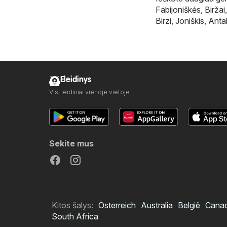
Fabijoniškės
,
Biržai
Birzi
,
Joniškis
,
Anta
Eleidinys
Visi leidiniai vienoje vietoje
Sekite mus
Kitos šalys:
Österreich
Australia
België
Cana
South Africa