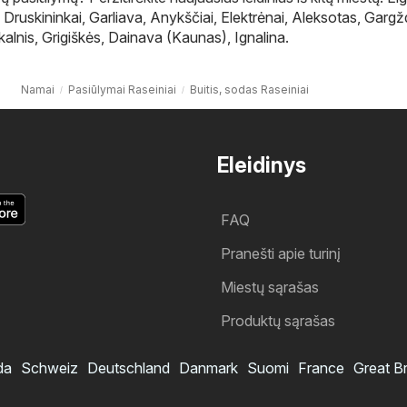
,
Druskininkai
,
Garliava
,
Anykščiai
,
Elektrėnai
,
Aleksotas
,
Gargž
kalnis
,
Grigiškės
,
Dainava (Kaunas)
,
Ignalina
.
Namai
Pasiūlymai Raseiniai
Buitis, sodas Raseiniai
Eleidinys
FAQ
Pranešti apie turinį
Miestų sąrašas
Produktų sąrašas
da
Schweiz
Deutschland
Danmark
Suomi
France
Great Br