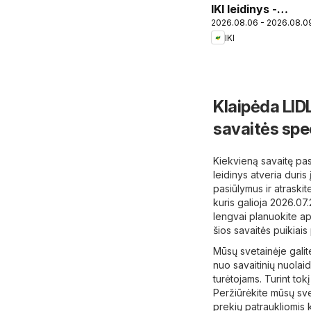
IKI leidinys -
2026.08.06 - 2026.08.0
Specialūs
IKI
pasiūlymai IKI
Priekulė
parduotuvės
klientams
Klaipėda LIDL
savaitės spe
Kiekvieną savaitę pas
leidinys atveria duris
pasiūlymus ir atraskit
kuris galioja 2026.07
lengvai planuokite aps
šios savaitės puikiais
Mūsų svetainėje galit
nuo ​​savaitinių nuolai
turėtojams. Turint tok
Peržiūrėkite mūsų sve
prekių patraukliomis 