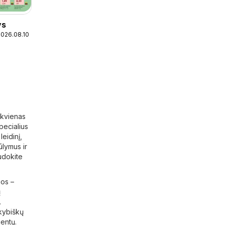
ys
2026.08.10
ekvienas
specialius
leidinį,
ūlymus ir
audokite
jos –
ų
.
okybiškų
ientų.