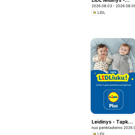
LIDL leidinys -
2026.08.03 - 2026.08.0
Nuolaidų šturmas
LIDL
Leidinys - Tapk
nuo penktadienio 2026.
lidliuku
LIDL