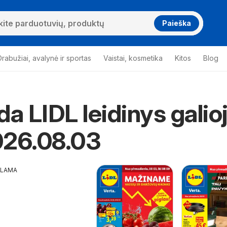
Paieška
Drabužiai, avalynė ir sportas
Vaistai, kosmetika
Kitos
Blog
da LIDL leidinys galio
026.08.03
KLAMA