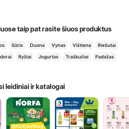
iuose taip pat rasite šiuos produktus
os
Sūris
Duona
Vynas
Vištiena
Riešutai
dorai
Ryžiai
Jogurtas
Traškučiai
Padažas
leidiniai ir katalogai