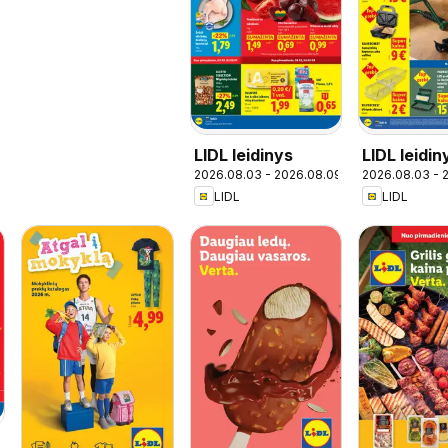
LIDL leidinys
LIDL leidin
2026.08.03 - 2026.08.09
2026.08.03 - 
maisto pre
LIDL
LIDL
pasiūlymai