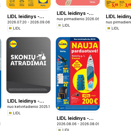
9
LIDL leidinys -
LIDL leidinys -
LIDL leidin
nuo pirmadienio 2026.06.08
Ledų katalogas
2026.07.20 - 2026.09.06
nuo pirmadien
Atgal į mokyklą
Grilio kata
LIDL
LIDL
LIDL
LIDL leidinys -
nuo ketvirtadienio 2025.12.04
Skonio atradimai
LIDL
LIDL leidinys -
02.20
2026.08.06 - 2026.08.09
Nauja parduotuvė
LIDL