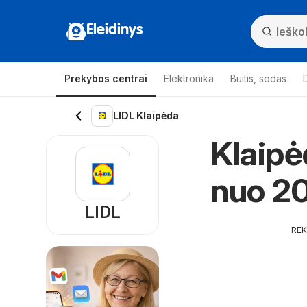
Eleidinys
Prekybos centrai
Elektronika
Buitis, sodas
LIDL Klaipėda
Klaipė
nuo 2
LIDL
RE