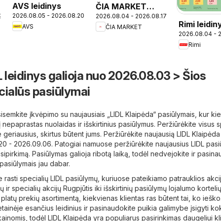
AVS leidinys
ČIA MARKET
2026.08.05 - 2026.08.20
9
2026.08.04 - 2026.08.17
leidinys
Rimi leidin
AVS
ČIA MARKET
2026.08.04 - 
Rimi
 leidinys galioja nuo 2026.08.03 > Šios
cialūs pasiūlymai
isemkite įkvėpimo su naujausiais „LIDL Klaipėda“ pasiūlymais, kur ki
 į nepaprastas nuolaidas ir išskirtinius pasiūlymus. Peržiūrėkite visus 
e geriausius, skirtus būtent jums. Peržiūrėkite naujausią LIDL Klaipėda 
.20 - 2026.09.06. Patogiai namuose peržiūrėkite naujausius LIDL pasi
ipirkimą. Pasiūlymas galioja ribotą laiką, todėl nedvejokite ir pasin
 pasiūlymais jau dabar.
e rasti specialių LIDL pasiūlymų, kuriuose pateikiamo patrauklios akci
dų ir specialių akcijų Rugpjūtis iki išskirtinių pasiūlymų lojalumo korteli
į platų prekių asortimentą, kiekvienas klientas ras būtent tai, ko ieško
tainėje esančius leidinius ir pasinaudokite puikia galimybe įsigyti k
kainomis, todėl LIDL Klaipėda yra populiarus pasirinkimas daugeliui kl