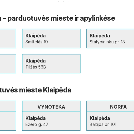
Kaune
a – parduotuvės mieste ir apylinkėse
Klaipėda
Klaipėda
Smiltelės 19
Statybininkų pr. 18
Klaipėda
Tilžės 56B
tuvės mieste Klaipėda
VYNOTEKA
NORFA
Klaipėda
Klaipėda
Ežero g. 47
Baltijos pr. 101