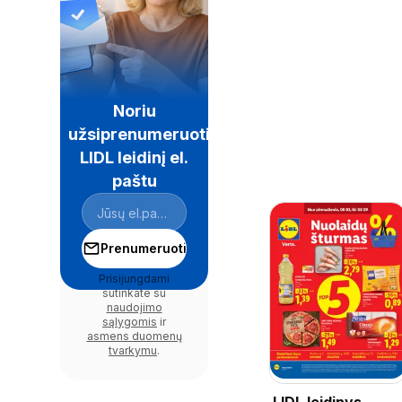
Noriu
užsiprenumeruoti
LIDL leidinį el.
paštu
Prenumeruoti
Prisijungdami
sutinkate su
naudojimo
sąlygomis
ir
asmens duomenų
tvarkymu
.