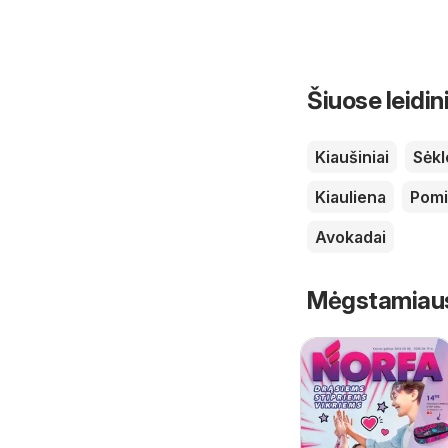
Šiuose leidin
Kiaušiniai
Sėkl
Kiauliena
Pomi
Avokadai
Mėgstamiausi 