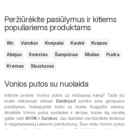
Peržiūrėkite pasiūlymus ir kitiems
populiariems produktams
Wc
Vanduo
Kvepalai
Kaukė
Kvapas
Aliejus
Sviestas
Šampūnas
Muilas
Pudra
Kremas
Skustuvas
Vonios putos su nuolaida
Ieškote prekės Vonios putos už mažiausią kainą? Tada jūs
esate reikiamoje vietoje.
Eleidinys.lt
surinko jums geriausius
pasiūlymus. Sutaupykite kartu su mumis Rugpjūtis mėnesį.
Atraskite Vonios putos nuolaidas ir akcijas, kurias šią savaitę
galite rasti
AVON
ir
Eurokos
. Jau šiandien peržiūrėkite leidinius
iš mėgstamiausių Lietuvos parduotuvių. Šiuo metu Vonios putos