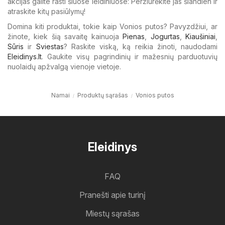
akcijas galite rasti šiuose leidiniuose: Peržiūrėkite jas šiandien ir
atraskite kitų pasiūlymų!
Domina kiti produktai, tokie kaip Vonios putos? Pavyzdžiui, ar
žinote, kiek šią savaitę kainuoja
Pienas
,
Jogurtas
,
Kiaušiniai
,
Sūris
ir
Sviestas
? Raskite viską, ką reikia žinoti, naudodami
Eleidinys.lt
. Gaukite visų pagrindinių ir mažesnių parduotuvių
nuolaidų apžvalgą vienoje vietoje.
Namai
Produktų sąrašas
Vonios putos
Eleidinys
FAQ
Pranešti apie turinį
Miestų sąrašas