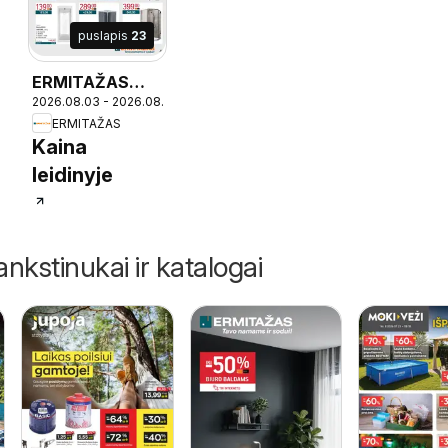
puslapis
23
ERMITAŽAS
2026.08.03 - 2026.08.31
19
leidinys
ERMITAŽAS
Kaina
leidinyje
ankstinukai ir katalogai