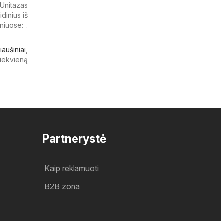
Unitazas
idinius iš
niuose: .
iaušiniai
,
kiekvieną
Partnerystė
Kaip reklamuoti
B2B zona