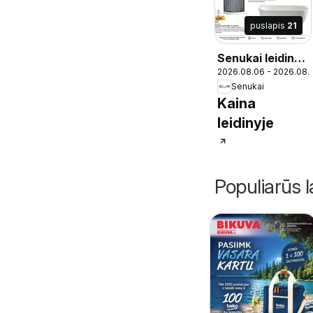
puslapis
21
Senukai leidinys
2026.08.06 - 2026.08.
- Leidinys Nr. 27
Senukai
Kaina
leidinyje
Populiarūs l