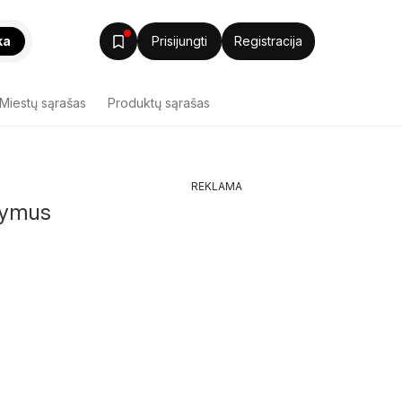
ka
Prisijungti
Registracija
Miestų sąrašas
Produktų sąrašas
REKLAMA
ūlymus