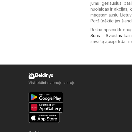
jums geriausius pas
nuolaidas ir akcijas, k
mėgstamiausių Lietuvo
Peržiūrėkite jas šiandi
Reikia apsipirkti dau
Sūris
ir
Sviestas
kain
savaitę apsipirkdami 
Eleidinys
Visi leidiniai vienoje vietoje