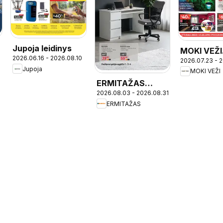
Jupoja leidinys
MOKI VEŽI
2026.06.16 - 2026.08.10
2026.07.23 - 
leidinys
Jupoja
MOKI VEŽI
ERMITAŽAS
2026.08.03 - 2026.08.31
leidinys -
ERMITAŽAS
Mokyklinis
katalogas 2026