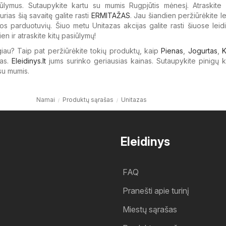
iūlymus. Sutaupykite kartu su mumis Rugpjūtis mėnesį. Atraskite 
urias šią savaitę galite rasti
ERMITAŽAS
. Jau šiandien peržiūrėkite le
s parduotuvių. Šiuo metu Unitazas akcijas galite rasti šiuose leidi
en ir atraskite kitų pasiūlymų!
giau? Taip pat peržiūrėkite tokių produktų, kaip
Pienas
,
Jogurtas
,
K
as.
Eleidinys.lt
jums surinko geriausias kainas. Sutaupykite pinigų 
su mumis.
Namai
Produktų sąrašas
Unitazas
Eleidinys
FAQ
Pranešti apie turinį
Miestų sąrašas