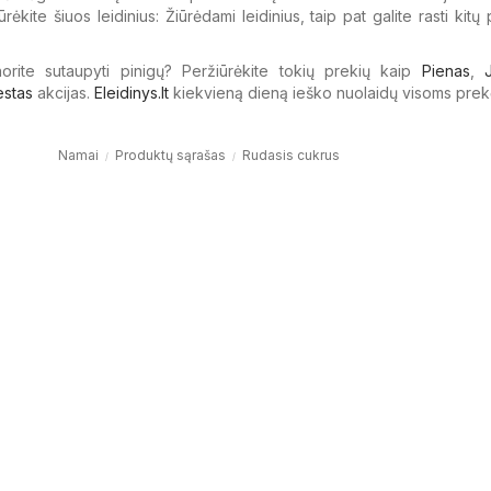
rėkite šiuos leidinius: Žiūrėdami leidinius, taip pat galite rasti kitų
 norite sutaupyti pinigų? Peržiūrėkite tokių prekių kaip
Pienas
,
estas
akcijas.
Eleidinys.lt
kiekvieną dieną ieško nuolaidų visoms prek
Namai
Produktų sąrašas
Rudasis cukrus