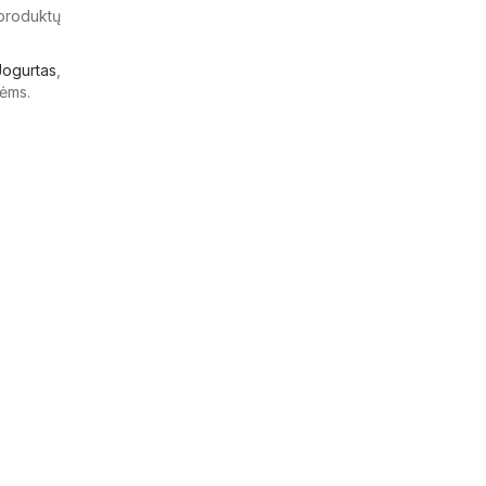
 produktų
Jogurtas
,
ėms.