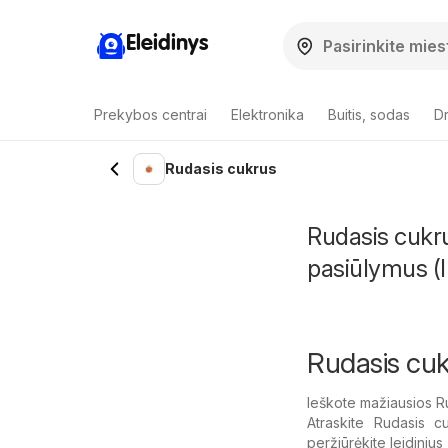
Eleidinys
Prekybos centrai
Elektronika
Buitis, sodas
Dr
Rudasis cukrus
Rudasis cukru
pasiūlymus (I
Rudasis cuk
Ieškote mažiausios R
Atraskite Rudasis cu
peržiūrėkite leidiniu