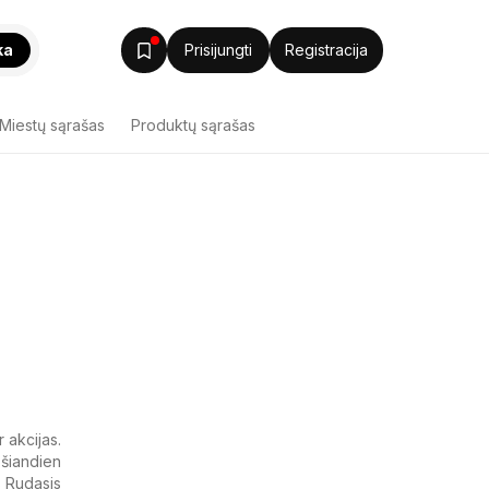
ka
Prisijungti
Registracija
Miestų sąrašas
Produktų sąrašas
 akcijas.
 šiandien
s Rudasis