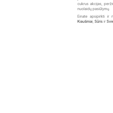
cukrus akcijas, peržiū
nuolaidų pasiūlymų.
Einate apsipirkti ir
Kiaušiniai
,
Sūris
ir
Svi