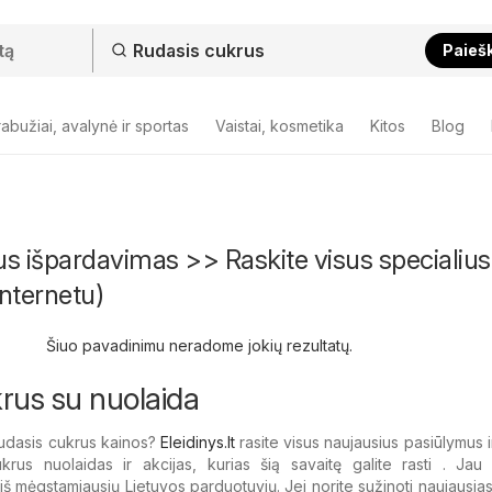
Paieš
abužiai, avalynė ir sportas
Vaistai, kosmetika
Kitos
Blog
s išpardavimas >> Raskite visus specialius
nternetu)
Šiuo pavadinimu neradome jokių rezultatų.
rus su nuolaida
udasis cukrus kainos?
Eleidinys.lt
rasite visus naujausius pasiūlymus ir
krus nuolaidas ir akcijas, kurias šią savaitę galite rasti . Jau
s iš mėgstamiausių Lietuvos parduotuvių. Jei norite sužinoti naujausia