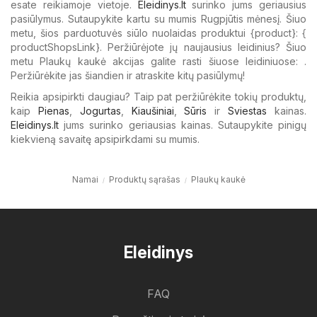
esate reikiamoje vietoje.
Eleidinys.lt
surinko jums geriausius
pasiūlymus. Sutaupykite kartu su mumis Rugpjūtis mėnesį. Šiuo
metu, šios parduotuvės siūlo nuolaidas produktui {​product}: {​
productShopsLink}. Peržiūrėjote jų naujausius leidinius? Šiuo
metu Plaukų kaukė akcijas galite rasti šiuose leidiniuose: .
Peržiūrėkite jas šiandien ir atraskite kitų pasiūlymų!
Reikia apsipirkti daugiau? Taip pat peržiūrėkite tokių produktų,
kaip
Pienas
,
Jogurtas
,
Kiaušiniai
,
Sūris
ir
Sviestas
kainas.
Eleidinys.lt
jums surinko geriausias kainas. Sutaupykite pinigų
kiekvieną savaitę apsipirkdami su mumis.
Namai
Produktų sąrašas
Plaukų kaukė
Eleidinys
FAQ