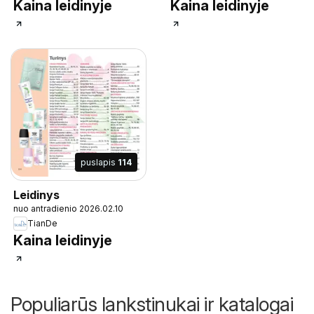
Kaina leidinyje
Kaina leidinyje
puslapis
114
Leidinys
nuo antradienio 2026.02.10
TianDe
Kaina leidinyje
Populiarūs lankstinukai ir katalogai