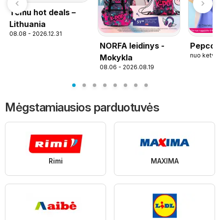
Temu hot deals –
Lithuania
08.08 - 2026.12.31
NORFA leidinys -
Pepco l
nuo ketvi
Mokykla
08.06 - 2026.08.19
Mėgstamiausios parduotuvės
Rimi
MAXIMA