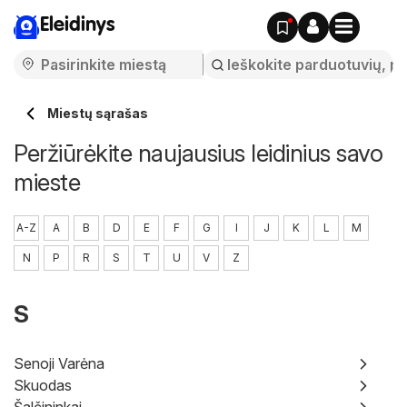
Eleidinys
Miestų sąrašas
Peržiūrėkite naujausius leidinius savo
mieste
A-Z
A
B
D
E
F
G
I
J
K
L
M
N
P
R
S
T
U
V
Z
S
Senoji Varėna
Skuodas