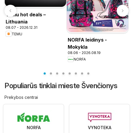
Temu hot deals –
Lithuania
08.07 - 2026.12.31
TEMU
NORFA leidinys -
P
n
Mokykla
08.06 - 2026.08.19
NORFA
Populiarūs tinklai mieste Švenčionys
Prekybos centrai
NORFA
VYNOTEKA