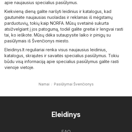
apie naujausius specialius pasiūlymus.
Kiekvieną dieną galite naršyti leidinius ir katalogus, kad
gautumėte naujausias nuolaidas ir reklamas iš mėgstamų
parduotuvių, tokių kaip
NORFA
. Mūsų svetainė sukurta
atsižvelgiant į jos patogumą, todėl galite greitai ir lengvai rasti
tai, ko ieškote. Mūsų dėka sutaupysite laiko ir pinigų su
pasiūlymais iš Švenčionys miesto.
Eleidinys.lt reguliariai renka visus naujausius leidinius,
katalogus, skrajutes ir savaitės specialius pasiūlymus. Tokiu
būdu visą informaciją apie specialius pasiūlymus galite rasti
vienoje vietoje.
Namai
Pasiūlymai Švenčionys
Eleidinys
FAQ