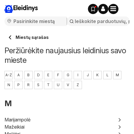
Eleidinys
Miestų sąrašas
Peržiūrėkite naujausius leidinius savo
mieste
A-Z
A
B
D
E
F
G
I
J
K
L
M
N
P
R
S
T
U
V
Z
M
Marijampolė
Mažeikiai