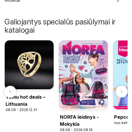
Molėtai
Galiojantys specialūs pasiūlymai ir
katalogai
Temu hot deals –
Lithuania
08.09 - 2026.12.31
NORFA leidinys -
Pepco l
nuo ketvi
Mokykla
08.06 - 2026.08.19