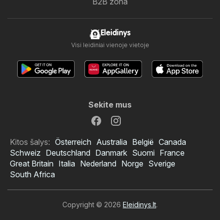
B2B zona
Eleidinys
Visi leidiniai vienoje vietoje
Sekite mus
Kitos šalys:
Österreich
Australia
België
Canada
Schweiz
Deutschland
Danmark
Suomi
France
Great Britain
Italia
Nederland
Norge
Sverige
South Africa
Copyright © 2026
Eleidinys.lt
.