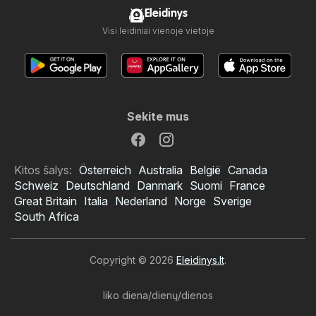
Eleidinys
Visi leidiniai vienoje vietoje
Sekite mus
Kitos šalys:
Österreich
Australia
België
Canada
Schweiz
Deutschland
Danmark
Suomi
France
Great Britain
Italia
Nederland
Norge
Sverige
South Africa
Copyright © 2026
Eleidinys.lt
.
liko diena/dienų/dienos