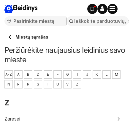
Eleidinys
Miestų sąrašas
Peržiūrėkite naujausius leidinius savo
mieste
A-Z
A
B
D
E
F
G
I
J
K
L
M
N
P
R
S
T
U
V
Z
Z
Zarasai