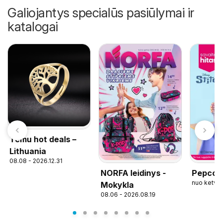
Galiojantys specialūs pasiūlymai ir
katalogai
Temu hot deals –
Lithuania
08.08 - 2026.12.31
NORFA leidinys -
Pepco l
nuo ketvi
Mokykla
08.06 - 2026.08.19